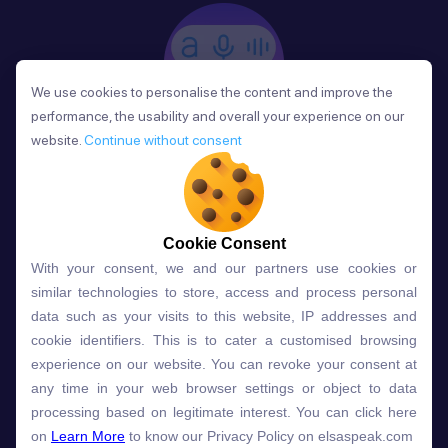
We use cookies to personalise the content and improve the
We use cookies to personalise the content and improve the
performance, the usability and overall your experience on our
performance, the usability and overall your experience on our
website.
website.
Continue without consent
Continue without consent
Phản Hồi
Sau mỗi bài học, người học nhận phản hồi về phát
âm và ngữ pháp ngay lập tức, giúp cải thiện kỹ năng
và tiến bộ nhanh chóng.
Cookie Consent
Cookie Consent
With your consent, we and our partners use cookies or
With your consent, we and our partners use cookies or
similar technologies to store, access and process personal
similar technologies to store, access and process personal
data such as your visits to this website, IP addresses and
data such as your visits to this website, IP addresses and
Lựa chọn gói học ELSA dành
cookie identifiers. This is to cater a customised browsing
cookie identifiers. This is to cater a customised browsing
experience on our website. You can revoke your consent at
experience on our website. You can revoke your consent at
cho bạn
any time in your web browser settings or object to data
any time in your web browser settings or object to data
processing based on legitimate interest. You can click here
processing based on legitimate interest. You can click here
on
on
Learn More
Learn More
to know our Privacy Policy on elsaspeak.com
to know our Privacy Policy on elsaspeak.com