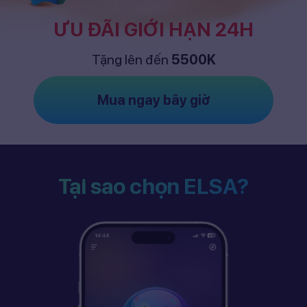
ƯU ĐÃI GIỚI HẠN 24H
Tặng lên đến
5500K
Mua ngay bây giờ
Tại sao chọn ELSA?