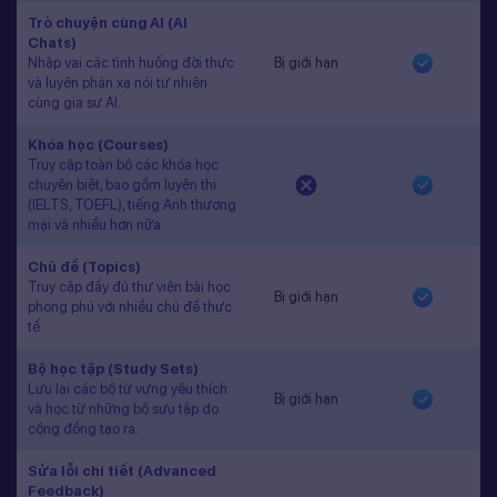
Trò chuyện cùng AI (AI
Chats)
Nhập vai các tình huống đời thực
Bị giới hạn
và luyện phản xạ nói tự nhiên
cùng gia sư AI.
Khóa học (Courses)
Truy cập toàn bộ các khóa học
chuyên biệt, bao gồm luyện thi
(IELTS, TOEFL), tiếng Anh thương
mại và nhiều hơn nữa.
Chủ đề (Topics)
Truy cập đầy đủ thư viện bài học
Bị giới hạn
phong phú với nhiều chủ đề thực
tế.
Bộ học tập (Study Sets)
Lưu lại các bộ từ vựng yêu thích
Bị giới hạn
và học từ những bộ sưu tập do
cộng đồng tạo ra.
Sửa lỗi chi tiết (Advanced
Feedback)