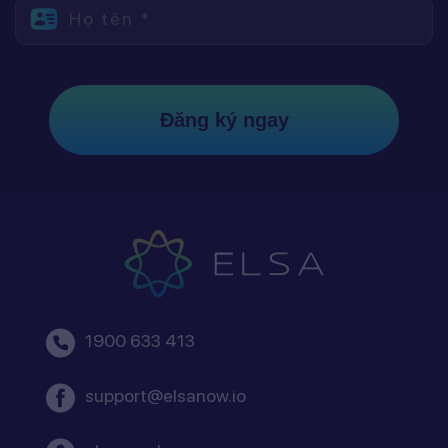
Họ tên *
Đăng ký ngay
1900 633 413
support@elsanow.io