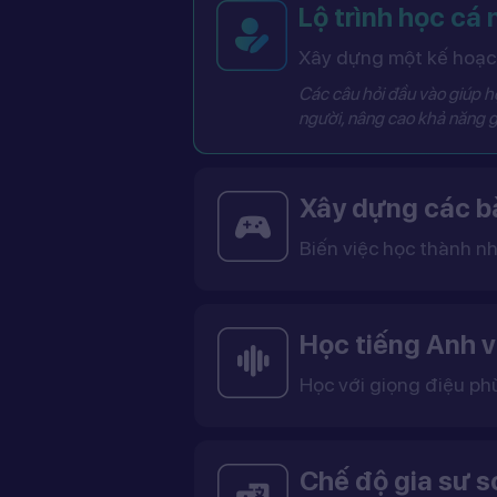
Lộ trình học cá
Xây dựng một kế hoạch
Các câu hỏi đầu vào giúp hệ
người, nâng cao khả năng g
Xây dựng các bà
Biến việc học thành nh
Các bài học được thiết kế dưới dạng trò chơi tương tác có điểm số, cấp độ và bảng thành tích, giúp việc học trở nên thú vị và không còn
Học tiếng Anh v
Học với giọng điệu ph
Bạn có thể lựa chọn giọng tiếng Anh Mỹ (US) hoặc tiếng Anh Anh (UK), cùng với giọng nam ho
Việc học với giọng phù hợp giúp bạn làm quen với cách phát âm chuẩn, n
Chế độ gia sư 