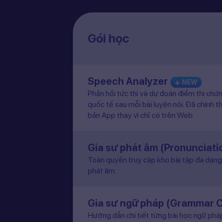
Gói học
Speech Analyzer
NEW
Phản hồi tức thì và dự đoán điểm thi chứ
quốc tế sau mỗi bài luyện nói. Đã chính t
bản App thay vì chỉ có trên Web.
Gia sư phát âm (Pronunciat
Toàn quyền truy cập kho bài tập đa dạng 
phát âm.
Gia sư ngữ pháp (Grammar 
Hướng dẫn chi tiết từng bài học ngữ pháp