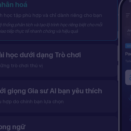
 nhân hoá
 học tập phù hợp và chỉ dành riêng cho bạn
 thống phân tích và tạo lộ trình học riêng biệt cho mỗi
iao tiếp thực tế nhanh chóng và hiệu quả
i học dưới dạng Trò chơi
ững trò chơi thú vị
 khô khan, từ đó tạo ra một môi trường học tập đầy động lực và hứng thú.
ới giọng Gia sư AI bạn yêu thích
ù hợp do chính bạn lựa chọn
ặc nữ theo sở thích.
gữ điệu tự nhiên và cải thiện khả năng nghe – nói hiệu quả hơn.
song ngữ