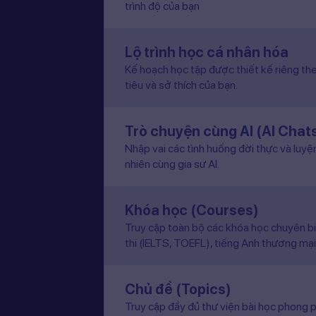
trình độ của bạn
Lộ trình học cá nhân hóa
Kế hoạch học tập được thiết kế riêng the
tiêu và sở thích của bạn.
Trò chuyện cùng AI (AI Chat
Nhập vai các tình huống đời thực và luyệ
nhiên cùng gia sư AI.
Khóa học (Courses)
Truy cập toàn bộ các khóa học chuyên b
thi (IELTS, TOEFL), tiếng Anh thương mại
Chủ đề (Topics)
Truy cập đầy đủ thư viện bài học phong p