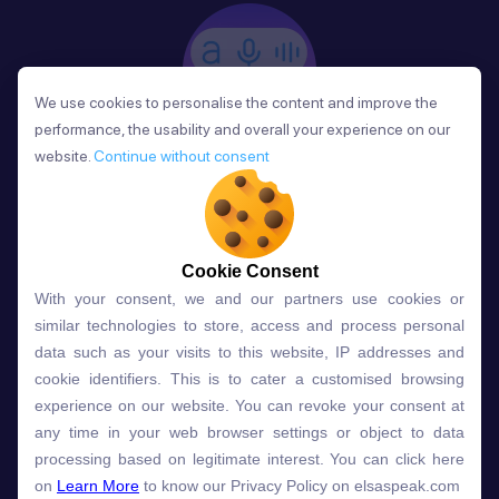
We use cookies to personalise the content and improve the
We use cookies to personalise the content and improve the
performance, the usability and overall your experience on our
performance, the usability and overall your experience on our
website.
website.
Continue without consent
Continue without consent
Phản Hồi
Sau mỗi bài học, người học nhận phản hồi về phát
âm và ngữ pháp ngay lập tức, giúp cải thiện kỹ năng
và tiến bộ nhanh chóng.
Cookie Consent
Cookie Consent
With your consent, we and our partners use cookies or
With your consent, we and our partners use cookies or
similar technologies to store, access and process personal
similar technologies to store, access and process personal
data such as your visits to this website, IP addresses and
data such as your visits to this website, IP addresses and
Lựa chọn gói học ELSA dành
cookie identifiers. This is to cater a customised browsing
cookie identifiers. This is to cater a customised browsing
experience on our website. You can revoke your consent at
experience on our website. You can revoke your consent at
cho bạn
any time in your web browser settings or object to data
any time in your web browser settings or object to data
processing based on legitimate interest. You can click here
processing based on legitimate interest. You can click here
on
on
Learn More
Learn More
to know our Privacy Policy on elsaspeak.com
to know our Privacy Policy on elsaspeak.com