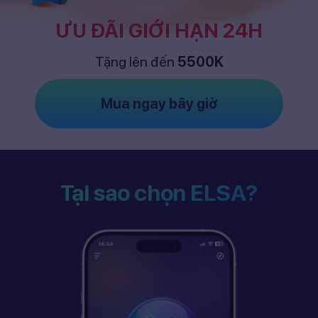
ƯU ĐÃI GIỚI HẠN 24H
Tặng lên đến
5500K
Mua ngay bây giờ
Tại sao chọn ELSA?