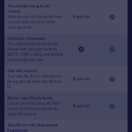
Trò chuyện cùng AI (AI
Chats)
Nhập vai các tình huống đời thực
Bị giới hạn
và luyện phản xạ nói tự nhiên
cùng gia sư AI.
Khóa học (Courses)
Truy cập toàn bộ các khóa học
chuyên biệt, bao gồm luyện thi
(IELTS, TOEFL), tiếng Anh thương
mại và nhiều hơn nữa.
Chủ đề (Topics)
Truy cập đầy đủ thư viện bài học
Bị giới hạn
phong phú với nhiều chủ đề thực
tế.
Bộ học tập (Study Sets)
Lưu lại các bộ từ vựng yêu thích
Bị giới hạn
và học từ những bộ sưu tập do
cộng đồng tạo ra.
Sửa lỗi chi tiết (Advanced
Feedback)