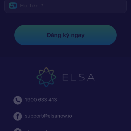
Họ tên *
Đăng ký ngay
1900 633 413
support@elsanow.io