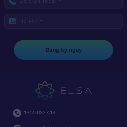
Số điện thoại *
Họ tên *
Đăng ký ngay
1900 633 413