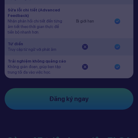
Sửa lỗi chi tiết (Advanced
Feedback)
Nhận phản hồi chi tiết đến từng
Bị giới hạn
âm tiết theo thời gian thực để
tiến bộ nhanh hơn.
Từ điển
Truy cập từ ngữ với phát âm
Trải nghiệm không quảng cáo
Không gián đoạn, giúp bạn tập
trung tối đa vào việc học.
Đăng ký ngay