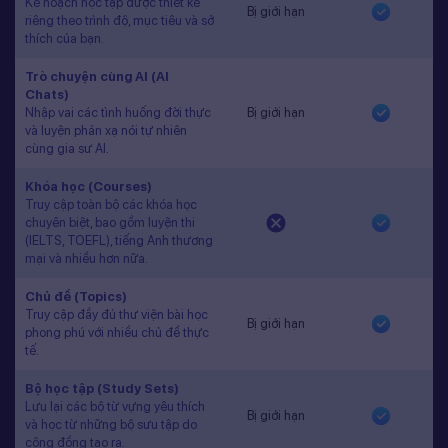
Kế hoạch học tập được thiết kế
Bị giới hạn
riêng theo trình độ, mục tiêu và sở
thích của bạn.
Trò chuyện cùng AI (AI
Chats)
Nhập vai các tình huống đời thực
Bị giới hạn
và luyện phản xạ nói tự nhiên
cùng gia sư AI.
Khóa học (Courses)
Truy cập toàn bộ các khóa học
chuyên biệt, bao gồm luyện thi
(IELTS, TOEFL), tiếng Anh thương
mại và nhiều hơn nữa.
Chủ đề (Topics)
Truy cập đầy đủ thư viện bài học
Bị giới hạn
phong phú với nhiều chủ đề thực
tế.
Bộ học tập (Study Sets)
Lưu lại các bộ từ vựng yêu thích
Bị giới hạn
và học từ những bộ sưu tập do
cộng đồng tạo ra.