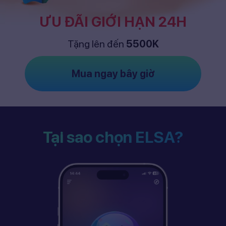
ƯU ĐÃI GIỚI HẠN 24H
Tặng lên đến
5500K
Mua ngay bây giờ
Tại sao chọn ELSA?