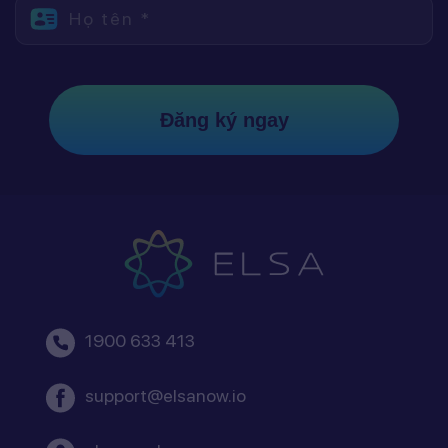
Họ tên *
Đăng ký ngay
1900 633 413
support@elsanow.io