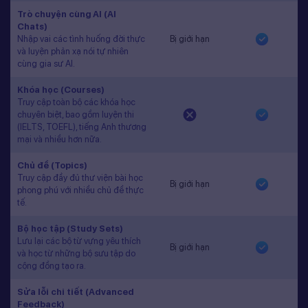
Trò chuyện cùng AI (AI
Chats)
Nhập vai các tình huống đời thực
Bị giới hạn
và luyện phản xạ nói tự nhiên
cùng gia sư AI.
Khóa học (Courses)
Truy cập toàn bộ các khóa học
chuyên biệt, bao gồm luyện thi
(IELTS, TOEFL), tiếng Anh thương
mại và nhiều hơn nữa.
Chủ đề (Topics)
Truy cập đầy đủ thư viện bài học
Bị giới hạn
phong phú với nhiều chủ đề thực
tế.
Bộ học tập (Study Sets)
Lưu lại các bộ từ vựng yêu thích
Bị giới hạn
và học từ những bộ sưu tập do
cộng đồng tạo ra.
Sửa lỗi chi tiết (Advanced
Feedback)