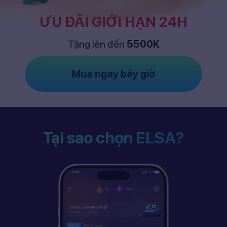
ƯU ĐÃI GIỚI HẠN 24H
Tặng lên đến
5500K
Mua ngay bây giờ
Tại sao chọn ELSA?