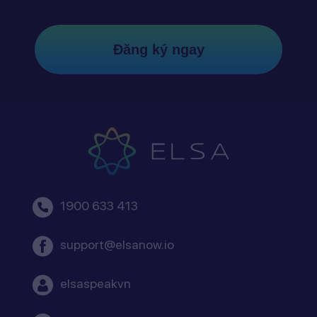
Đăng ký ngay
1900 633 413
support@elsanow.io
elsaspeakvn