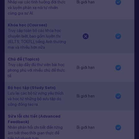
Nhập vai các tình huống đời thực
Bị giới hạn
và luyện phản xạ nói tự nhiên
cùng gia sư AI.
Khóa học (Courses)
Truy cập toàn bộ các khóa học
chuyên biệt, bao gồm luyện thi
(IELTS, TOEFL), tiếng Anh thương
mại và nhiều hơn nữa.
Chủ đề (Topics)
Truy cập đầy đủ thư viện bài học
Bị giới hạn
phong phú với nhiều chủ đề thực
tế.
Bộ học tập (Study Sets)
Lưu lại các bộ từ vựng yêu thích
Bị giới hạn
và học từ những bộ sưu tập do
cộng đồng tạo ra.
Sửa lỗi chi tiết (Advanced
Feedback)
Nhận phản hồi chi tiết đến từng
Bị giới hạn
âm tiết theo thời gian thực để
tiến bộ nhanh hơn.