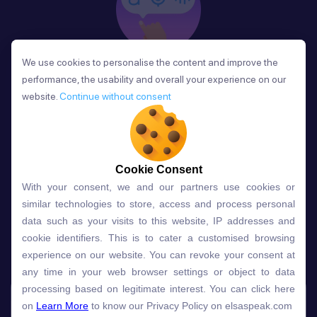
We use cookies to personalise the content and improve the
We use cookies to personalise the content and improve the
Phản Hồi
performance, the usability and overall your experience on our
performance, the usability and overall your experience on our
Sau mỗi bài học, người học nhận phản hồi về phát
website.
website.
Continue without consent
Continue without consent
âm và ngữ pháp ngay lập tức, giúp cải thiện kỹ năng
và tiến bộ nhanh chóng.
Cookie Consent
Cookie Consent
With your consent, we and our partners use cookies or
With your consent, we and our partners use cookies or
Lựa chọn gói học ELSA dành
similar technologies to store, access and process personal
similar technologies to store, access and process personal
data such as your visits to this website, IP addresses and
data such as your visits to this website, IP addresses and
cho bạn
cookie identifiers. This is to cater a customised browsing
cookie identifiers. This is to cater a customised browsing
experience on our website. You can revoke your consent at
experience on our website. You can revoke your consent at
any time in your web browser settings or object to data
any time in your web browser settings or object to data
Gói học
Free
Premium
processing based on legitimate interest. You can click here
processing based on legitimate interest. You can click here
on
on
Learn More
Learn More
to know our Privacy Policy on elsaspeak.com
to know our Privacy Policy on elsaspeak.com
Speech Analyzer
NEW