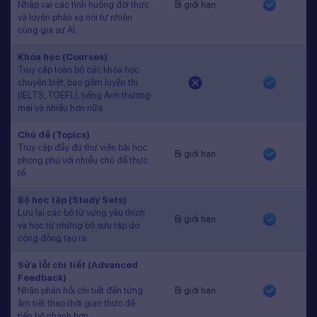
Nhập vai các tình huống đời thực
Bị giới hạn
và luyện phản xạ nói tự nhiên
cùng gia sư AI.
Khóa học (Courses)
Truy cập toàn bộ các khóa học
chuyên biệt, bao gồm luyện thi
(IELTS, TOEFL), tiếng Anh thương
mại và nhiều hơn nữa.
Chủ đề (Topics)
Truy cập đầy đủ thư viện bài học
Bị giới hạn
phong phú với nhiều chủ đề thực
tế.
Bộ học tập (Study Sets)
Lưu lại các bộ từ vựng yêu thích
Bị giới hạn
và học từ những bộ sưu tập do
cộng đồng tạo ra.
Sửa lỗi chi tiết (Advanced
Feedback)
Nhận phản hồi chi tiết đến từng
Bị giới hạn
âm tiết theo thời gian thực để
tiến bộ nhanh hơn.