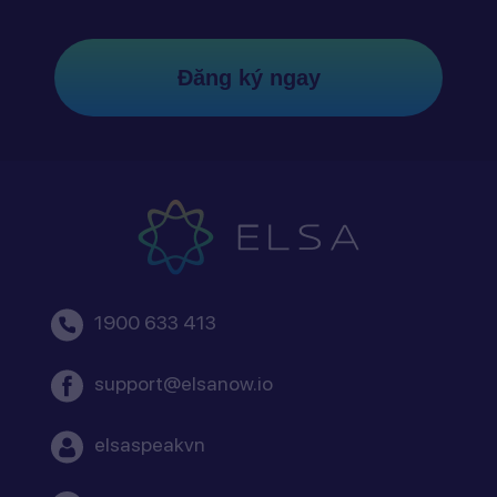
Đăng ký ngay
1900 633 413
support@elsanow.io
elsaspeakvn