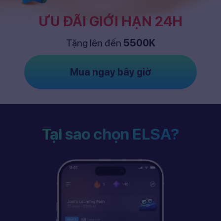
ƯU ĐÃI GIỚI HẠN 24H
Tặng lên đến
5500K
Mua ngay bây giờ
Tại sao chọn ELSA?