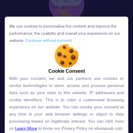
We use cookies to personalise the content and improve the
We use cookies to personalise the content and improve the
Phản Hồi
performance, the usability and overall your experience on our
performance, the usability and overall your experience on our
Sau mỗi bài học, người học nhận phản hồi về phát
website.
website.
Continue without consent
Continue without consent
âm và ngữ pháp ngay lập tức, giúp cải thiện kỹ năng
và tiến bộ nhanh chóng.
Cookie Consent
Cookie Consent
With your consent, we and our partners use cookies or
With your consent, we and our partners use cookies or
Lựa chọn gói học ELSA dành
similar technologies to store, access and process personal
similar technologies to store, access and process personal
data such as your visits to this website, IP addresses and
data such as your visits to this website, IP addresses and
cho bạn
cookie identifiers. This is to cater a customised browsing
cookie identifiers. This is to cater a customised browsing
experience on our website. You can revoke your consent at
experience on our website. You can revoke your consent at
any time in your web browser settings or object to data
any time in your web browser settings or object to data
Gói học
Free
Premium
processing based on legitimate interest. You can click here
processing based on legitimate interest. You can click here
on
on
Learn More
Learn More
to know our Privacy Policy on elsaspeak.com
to know our Privacy Policy on elsaspeak.com
Speech Analyzer
NEW