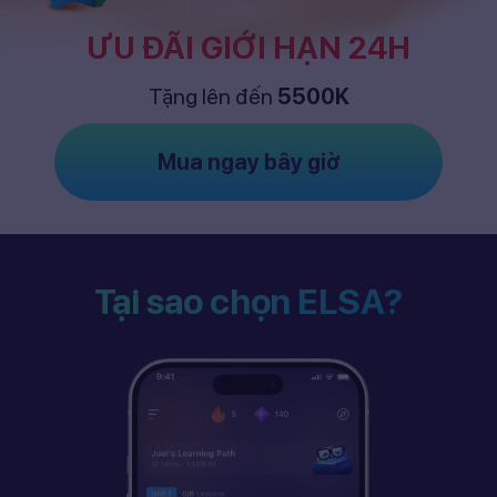
ƯU ĐÃI GIỚI HẠN 24H
Tặng lên đến
5500K
Mua ngay bây giờ
Tại sao chọn ELSA?