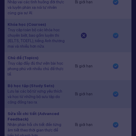
Nhập vai các tình huống đời thực
Bị giới hạn
và luyện phản xạ nói tự nhiên
cùng gia sư AI.
Khóa học (Courses)
Truy cập toàn bộ các khóa học
chuyên biệt, bao gồm luyện thi
(IELTS, TOEFL), tiếng Anh thương
mại và nhiều hơn nữa.
Chủ đề (Topics)
Truy cập đầy đủ thư viện bài học
Bị giới hạn
phong phú với nhiều chủ đề thực
tế.
Bộ học tập (Study Sets)
Lưu lại các bộ từ vựng yêu thích
Bị giới hạn
và học từ những bộ sưu tập do
cộng đồng tạo ra.
Sửa lỗi chi tiết (Advanced
Feedback)
Nhận phản hồi chi tiết đến từng
Bị giới hạn
âm tiết theo thời gian thực để
tiến bộ nhanh hơn.