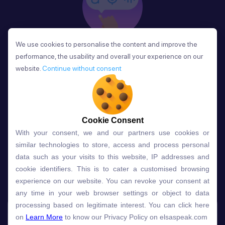
We use cookies to personalise the content and improve the
We use cookies to personalise the content and improve the
Phản Hồi
performance, the usability and overall your experience on our
performance, the usability and overall your experience on our
Sau mỗi bài học, người học nhận phản hồi về phát
website.
website.
Continue without consent
Continue without consent
âm và ngữ pháp ngay lập tức, giúp cải thiện kỹ năng
và tiến bộ nhanh chóng.
Cookie Consent
Cookie Consent
With your consent, we and our partners use cookies or
With your consent, we and our partners use cookies or
Lựa chọn gói học ELSA dành
similar technologies to store, access and process personal
similar technologies to store, access and process personal
data such as your visits to this website, IP addresses and
data such as your visits to this website, IP addresses and
cho bạn
cookie identifiers. This is to cater a customised browsing
cookie identifiers. This is to cater a customised browsing
experience on our website. You can revoke your consent at
experience on our website. You can revoke your consent at
any time in your web browser settings or object to data
any time in your web browser settings or object to data
Gói học
Free
Premium
processing based on legitimate interest. You can click here
processing based on legitimate interest. You can click here
on
on
Learn More
Learn More
to know our Privacy Policy on elsaspeak.com
to know our Privacy Policy on elsaspeak.com
Speech Analyzer
NEW