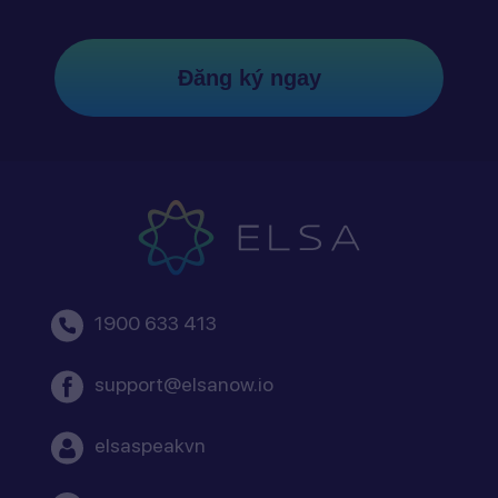
Đăng ký ngay
1900 633 413
support@elsanow.io
elsaspeakvn