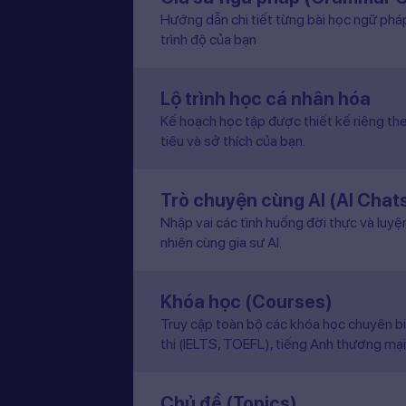
trình độ của bạn
Lộ trình học cá nhân hóa
Kế hoạch học tập được thiết kế riêng the
tiêu và sở thích của bạn.
Trò chuyện cùng AI (AI Chat
Nhập vai các tình huống đời thực và luyệ
nhiên cùng gia sư AI.
Khóa học (Courses)
Truy cập toàn bộ các khóa học chuyên b
thi (IELTS, TOEFL), tiếng Anh thương mại
Chủ đề (Topics)
Truy cập đầy đủ thư viện bài học phong p