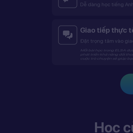
Dễ dàng học tiếng An
ELSA cung cấp chế độ gia sư song ngữ, giúp bạn học tiếng Anh dễ dàng hơn bằng cách giảng 
Giao tiếp thực t
Đặt trọng tâm vào giao
Mỗi bài học trong ELSA được thiết kế với mục tiêu giao tiếp cụ thể và rõ ràng, giúp bạn phát triển 
Học c