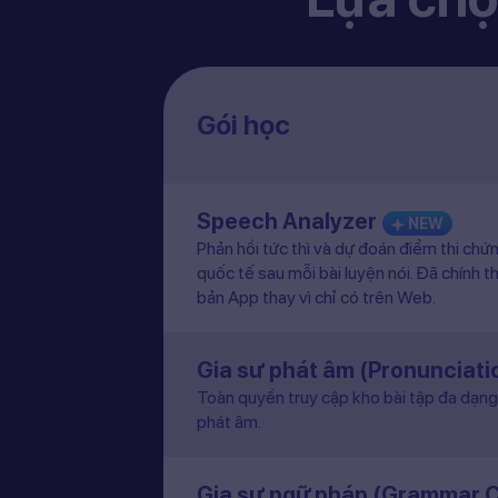
Gói học
Speech Analyzer
NEW
Phản hồi tức thì và dự đoán điểm thi chứ
quốc tế sau mỗi bài luyện nói. Đã chính t
bản App thay vì chỉ có trên Web.
Gia sư phát âm (Pronunciat
Toàn quyền truy cập kho bài tập đa dạng 
phát âm.
Gia sư ngữ pháp (Grammar 
Hướng dẫn chi tiết từng bài học ngữ pháp