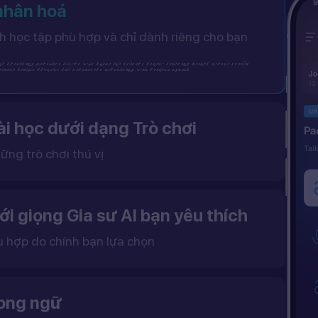
 nhân hoá
 học tập phù hợp và chỉ dành riêng cho bạn
 thống phân tích và tạo lộ trình học riêng biệt cho mỗi
iao tiếp thực tế nhanh chóng và hiệu quả
i học dưới dạng Trò chơi
ững trò chơi thú vị
 khô khan, từ đó tạo ra một môi trường học tập đầy động lực và hứng thú.
ới giọng Gia sư AI bạn yêu thích
ù hợp do chính bạn lựa chọn
ặc nữ theo sở thích.
gữ điệu tự nhiên và cải thiện khả năng nghe – nói hiệu quả hơn.
song ngữ