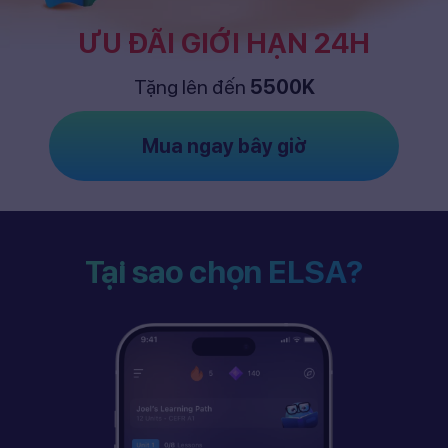
ƯU ĐÃI GIỚI HẠN 24H
Tặng lên đến
5500K
Mua ngay bây giờ
Tại sao chọn ELSA?