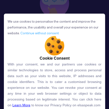
We use cookies to personalise the content and improve the
We use cookies to personalise the content and improve the
Phản Hồi
performance, the usability and overall your experience on our
performance, the usability and overall your experience on our
Sau mỗi bài học, người học nhận phản hồi về phát
website.
website.
Continue without consent
Continue without consent
âm và ngữ pháp ngay lập tức, giúp cải thiện kỹ năng
và tiến bộ nhanh chóng.
Cookie Consent
Cookie Consent
With your consent, we and our partners use cookies or
With your consent, we and our partners use cookies or
Lựa chọn gói học ELSA dành
similar technologies to store, access and process personal
similar technologies to store, access and process personal
data such as your visits to this website, IP addresses and
data such as your visits to this website, IP addresses and
cho bạn
cookie identifiers. This is to cater a customised browsing
cookie identifiers. This is to cater a customised browsing
experience on our website. You can revoke your consent at
experience on our website. You can revoke your consent at
any time in your web browser settings or object to data
any time in your web browser settings or object to data
Gói học
Free
Premium
processing based on legitimate interest. You can click here
processing based on legitimate interest. You can click here
on
on
Learn More
Learn More
to know our Privacy Policy on elsaspeak.com
to know our Privacy Policy on elsaspeak.com
Speech Analyzer
NEW