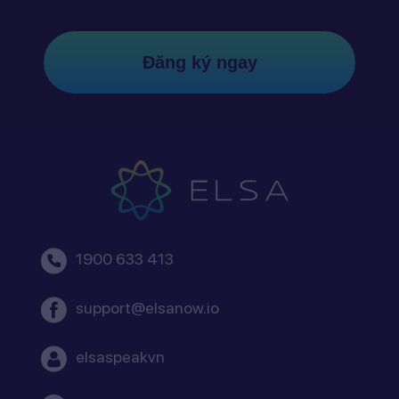
Đăng ký ngay
1900 633 413
support@elsanow.io
elsaspeakvn