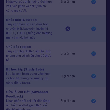
Nhập vai các tình huống đời thực
Bị giới hạn
và luyện phản xạ nói tự nhiên
cùng gia sư AI.
Khóa học (Courses)
Truy cập toàn bộ các khóa học
chuyên biệt, bao gồm luyện thi
(IELTS, TOEFL), tiếng Anh thương
mại và nhiều hơn nữa.
Chủ đề (Topics)
Truy cập đầy đủ thư viện bài học
Bị giới hạn
phong phú với nhiều chủ đề thực
tế.
Bộ học tập (Study Sets)
Lưu lại các bộ từ vựng yêu thích
Bị giới hạn
và học từ những bộ sưu tập do
cộng đồng tạo ra.
Sửa lỗi chi tiết (Advanced
Feedback)
Nhận phản hồi chi tiết đến từng
Bị giới hạn
âm tiết theo thời gian thực để
tiến bộ nhanh hơn.