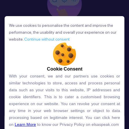
We use cookies to personalise the content and improve the
We use cookies to personalise the content and improve the
Phản Hồi
performance, the usability and overall your experience on our
performance, the usability and overall your experience on our
Sau mỗi bài học, người học nhận phản hồi về phát
website.
website.
Continue without consent
Continue without consent
âm và ngữ pháp ngay lập tức, giúp cải thiện kỹ năng
và tiến bộ nhanh chóng.
Cookie Consent
Cookie Consent
With your consent, we and our partners use cookies or
With your consent, we and our partners use cookies or
Lựa chọn gói học ELSA dành
similar technologies to store, access and process personal
similar technologies to store, access and process personal
data such as your visits to this website, IP addresses and
data such as your visits to this website, IP addresses and
cho bạn
cookie identifiers. This is to cater a customised browsing
cookie identifiers. This is to cater a customised browsing
experience on our website. You can revoke your consent at
experience on our website. You can revoke your consent at
any time in your web browser settings or object to data
any time in your web browser settings or object to data
Gói học
Free
Premium
processing based on legitimate interest. You can click here
processing based on legitimate interest. You can click here
on
on
Learn More
Learn More
to know our Privacy Policy on elsaspeak.com
to know our Privacy Policy on elsaspeak.com
Speech Analyzer
NEW