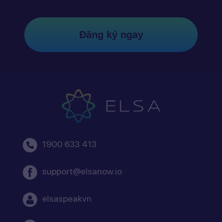
Đăng ký ngay
1900 633 413
support@elsanow.io
elsaspeakvn