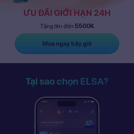
ƯU ĐÃI GIỚI HẠN 24H
Tặng lên đến
5500K
Mua ngay bây giờ
Tại sao chọn ELSA?