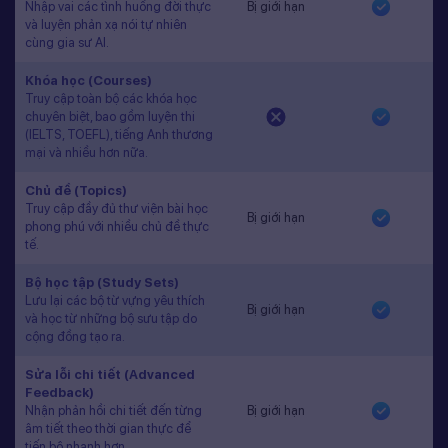
Nhập vai các tình huống đời thực
Bị giới hạn
và luyện phản xạ nói tự nhiên
cùng gia sư AI.
Khóa học (Courses)
Truy cập toàn bộ các khóa học
chuyên biệt, bao gồm luyện thi
(IELTS, TOEFL), tiếng Anh thương
mại và nhiều hơn nữa.
Chủ đề (Topics)
Truy cập đầy đủ thư viện bài học
Bị giới hạn
phong phú với nhiều chủ đề thực
tế.
Bộ học tập (Study Sets)
Lưu lại các bộ từ vựng yêu thích
Bị giới hạn
và học từ những bộ sưu tập do
cộng đồng tạo ra.
Sửa lỗi chi tiết (Advanced
Feedback)
Nhận phản hồi chi tiết đến từng
Bị giới hạn
âm tiết theo thời gian thực để
tiến bộ nhanh hơn.