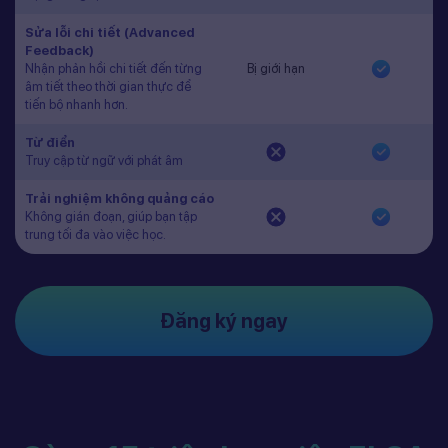
Sửa lỗi chi tiết (Advanced
Feedback)
Nhận phản hồi chi tiết đến từng
Bị giới hạn
âm tiết theo thời gian thực để
tiến bộ nhanh hơn.
Từ điển
Truy cập từ ngữ với phát âm
Trải nghiệm không quảng cáo
Không gián đoạn, giúp bạn tập
trung tối đa vào việc học.
Đăng ký ngay