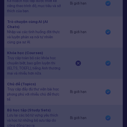
Kế hoạch học tập được thiết kế
Bị giới hạn
riêng theo trình độ, mục tiêu và sở
thích của bạn.
Trò chuyện cùng AI (AI
Chats)
Nhập vai các tình huống đời thực
Bị giới hạn
và luyện phản xạ nói tự nhiên
cùng gia sư AI.
Khóa học (Courses)
Truy cập toàn bộ các khóa học
chuyên biệt, bao gồm luyện thi
(IELTS, TOEFL), tiếng Anh thương
mại và nhiều hơn nữa.
Chủ đề (Topics)
Truy cập đầy đủ thư viện bài học
Bị giới hạn
phong phú với nhiều chủ đề thực
tế.
Bộ học tập (Study Sets)
Lưu lại các bộ từ vựng yêu thích
Bị giới hạn
và học từ những bộ sưu tập do
cộng đồng tạo ra.