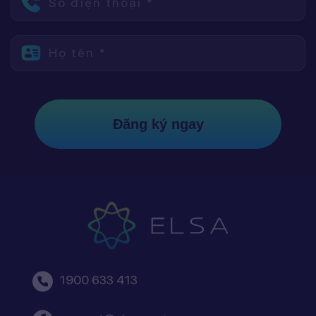
Số điện thoại *
Họ tên *
Đăng ký ngay
1900 633 413