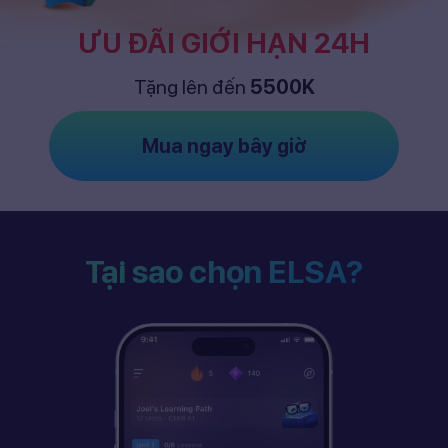
ƯU ĐÃI GIỚI HẠN 24H
Tặng lên đến
5500K
Mua ngay bây giờ
Tại sao chọn ELSA?