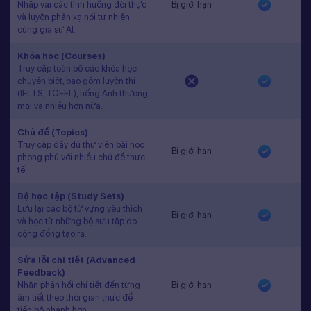
Nhập vai các tình huống đời thực
Bị giới hạn
và luyện phản xạ nói tự nhiên
cùng gia sư AI.
Khóa học (Courses)
Truy cập toàn bộ các khóa học
chuyên biệt, bao gồm luyện thi
(IELTS, TOEFL), tiếng Anh thương
mại và nhiều hơn nữa.
Chủ đề (Topics)
Truy cập đầy đủ thư viện bài học
Bị giới hạn
phong phú với nhiều chủ đề thực
tế.
Bộ học tập (Study Sets)
Lưu lại các bộ từ vựng yêu thích
Bị giới hạn
và học từ những bộ sưu tập do
cộng đồng tạo ra.
Sửa lỗi chi tiết (Advanced
Feedback)
Nhận phản hồi chi tiết đến từng
Bị giới hạn
âm tiết theo thời gian thực để
tiến bộ nhanh hơn.