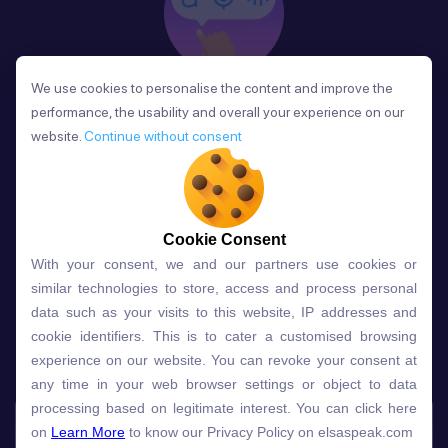
We use cookies to personalise the content and improve the
We use cookies to personalise the content and improve the
Phản Hồi
performance, the usability and overall your experience on our
performance, the usability and overall your experience on our
Sau mỗi bài học, người học nhận phản hồi về phát
website.
website.
Continue without consent
Continue without consent
âm và ngữ pháp ngay lập tức, giúp cải thiện kỹ năng
và tiến bộ nhanh chóng.
Cookie Consent
Cookie Consent
With your consent, we and our partners use cookies or
With your consent, we and our partners use cookies or
Lựa chọn gói học ELSA dành
similar technologies to store, access and process personal
similar technologies to store, access and process personal
data such as your visits to this website, IP addresses and
data such as your visits to this website, IP addresses and
cho bạn
cookie identifiers. This is to cater a customised browsing
cookie identifiers. This is to cater a customised browsing
experience on our website. You can revoke your consent at
experience on our website. You can revoke your consent at
any time in your web browser settings or object to data
any time in your web browser settings or object to data
Gói học
Free
Premium
processing based on legitimate interest. You can click here
processing based on legitimate interest. You can click here
on
on
Learn More
Learn More
to know our Privacy Policy on elsaspeak.com
to know our Privacy Policy on elsaspeak.com
Speech Analyzer
NEW