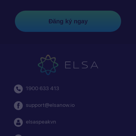
Đăng ký ngay
1900 633 413
support@elsanow.io
elsaspeakvn