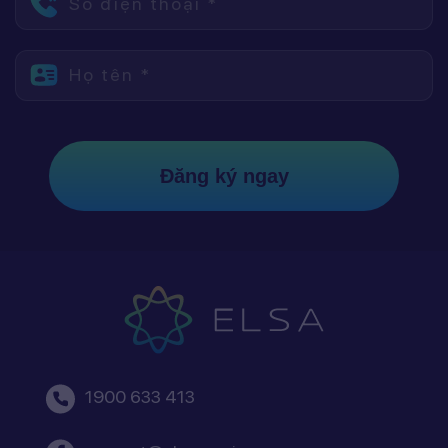
Số điện thoại *
Họ tên *
Đăng ký ngay
1900 633 413