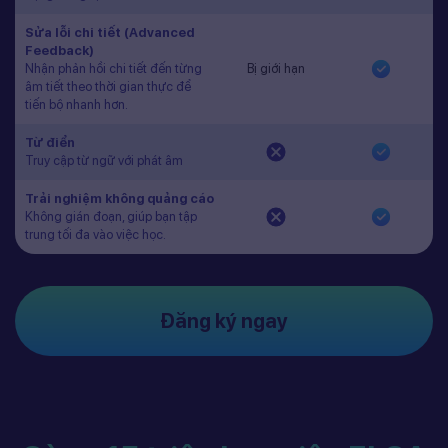
Sửa lỗi chi tiết (Advanced
Feedback)
Nhận phản hồi chi tiết đến từng
Bị giới hạn
âm tiết theo thời gian thực để
tiến bộ nhanh hơn.
Từ điển
Truy cập từ ngữ với phát âm
Trải nghiệm không quảng cáo
Không gián đoạn, giúp bạn tập
trung tối đa vào việc học.
Đăng ký ngay