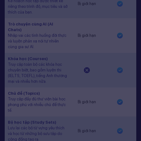
Kế hoạch học tập được thiết kế
Bị giới hạn
riêng theo trình độ, mục tiêu và sở
thích của bạn.
Trò chuyện cùng AI (AI
Chats)
Nhập vai các tình huống đời thực
Bị giới hạn
và luyện phản xạ nói tự nhiên
cùng gia sư AI.
Khóa học (Courses)
Truy cập toàn bộ các khóa học
chuyên biệt, bao gồm luyện thi
(IELTS, TOEFL), tiếng Anh thương
mại và nhiều hơn nữa.
Chủ đề (Topics)
Truy cập đầy đủ thư viện bài học
Bị giới hạn
phong phú với nhiều chủ đề thực
tế.
Bộ học tập (Study Sets)
Lưu lại các bộ từ vựng yêu thích
Bị giới hạn
và học từ những bộ sưu tập do
cộng đồng tạo ra.