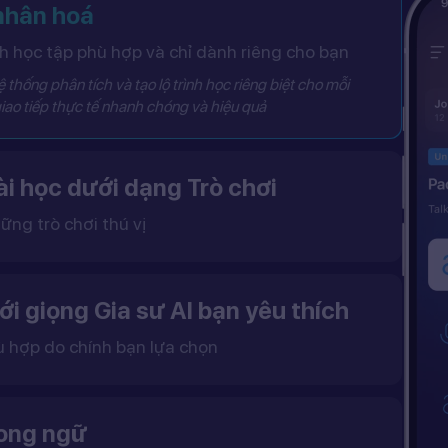
 nhân hoá
 học tập phù hợp và chỉ dành riêng cho bạn
 thống phân tích và tạo lộ trình học riêng biệt cho mỗi
iao tiếp thực tế nhanh chóng và hiệu quả
i học dưới dạng Trò chơi
ững trò chơi thú vị
 khô khan, từ đó tạo ra một môi trường học tập đầy động lực và hứng thú.
ới giọng Gia sư AI bạn yêu thích
ù hợp do chính bạn lựa chọn
ặc nữ theo sở thích.
gữ điệu tự nhiên và cải thiện khả năng nghe – nói hiệu quả hơn.
song ngữ