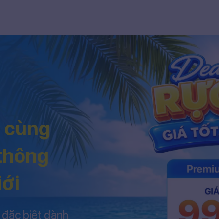
h cùng
 thông
iới
 đặc biệt dành