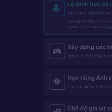
Lộ trình học cá
Xây dựng một kế hoạch
Các câu hỏi đầu vào giúp hệ
người, nâng cao khả năng g
Xây dựng các bà
Biến việc học thành nh
Các bài học được thiết kế dưới dạng trò chơi tương tác có điểm số, cấp độ và bảng thành tích, giúp việc học trở nên thú vị và không còn
Học tiếng Anh v
Học với giọng điệu ph
Bạn có thể lựa chọn giọng tiếng Anh Mỹ (US) hoặc tiếng Anh Anh (UK), cùng với giọng nam ho
Việc học với giọng phù hợp giúp bạn làm quen với cách phát âm chuẩn, n
Chế độ gia sư 