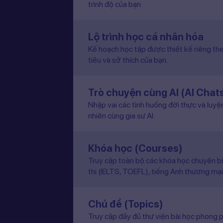
trình độ của bạn
Lộ trình học cá nhân hóa
Kế hoạch học tập được thiết kế riêng the
tiêu và sở thích của bạn.
Trò chuyện cùng AI (AI Chat
Nhập vai các tình huống đời thực và luyệ
nhiên cùng gia sư AI.
Khóa học (Courses)
Truy cập toàn bộ các khóa học chuyên b
thi (IELTS, TOEFL), tiếng Anh thương mại
Chủ đề (Topics)
Truy cập đầy đủ thư viện bài học phong p