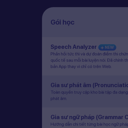
Gói học
Speech Analyzer
NEW
Phản hồi tức thì và dự đoán điểm thi chứ
quốc tế sau mỗi bài luyện nói. Đã chính t
bản App thay vì chỉ có trên Web.
Gia sư phát âm (Pronunciat
Toàn quyền truy cập kho bài tập đa dạng 
phát âm.
Gia sư ngữ pháp (Grammar 
Hướng dẫn chi tiết từng bài học ngữ pháp