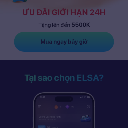
ƯU ĐÃI GIỚI HẠN 24H
Tặng lên đến
5500K
Mua ngay bây giờ
Tại sao chọn ELSA?