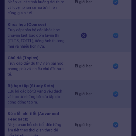
Nhập vai các tình huống đời thực
Bị giới hạn
và luyện phản xạ nói tự nhiên
cùng gia sư AI.
Khóa học (Courses)
Truy cập toàn bộ các khóa học
chuyên biệt, bao gồm luyện thi
(IELTS, TOEFL), tiếng Anh thương
mại và nhiều hơn nữa.
Chủ đề (Topics)
Truy cập đầy đủ thư viện bài học
Bị giới hạn
phong phú với nhiều chủ đề thực
tế.
Bộ học tập (Study Sets)
Lưu lại các bộ từ vựng yêu thích
Bị giới hạn
và học từ những bộ sưu tập do
cộng đồng tạo ra.
Sửa lỗi chi tiết (Advanced
Feedback)
Nhận phản hồi chi tiết đến từng
Bị giới hạn
âm tiết theo thời gian thực để
tiến bộ nhanh hơn.