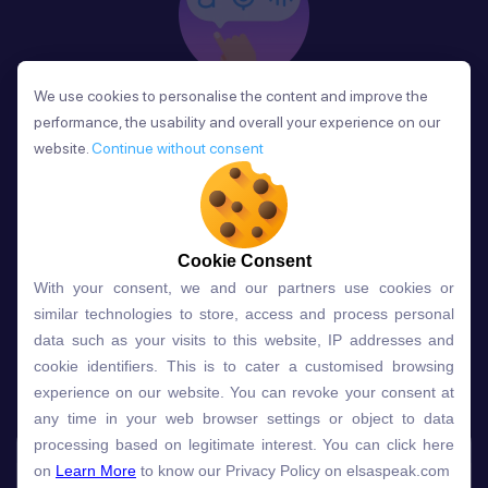
We use cookies to personalise the content and improve the
We use cookies to personalise the content and improve the
Phản Hồi
performance, the usability and overall your experience on our
performance, the usability and overall your experience on our
Sau mỗi bài học, người học nhận phản hồi về phát
website.
website.
Continue without consent
Continue without consent
âm và ngữ pháp ngay lập tức, giúp cải thiện kỹ năng
và tiến bộ nhanh chóng.
Cookie Consent
Cookie Consent
With your consent, we and our partners use cookies or
With your consent, we and our partners use cookies or
Lựa chọn gói học ELSA dành
similar technologies to store, access and process personal
similar technologies to store, access and process personal
data such as your visits to this website, IP addresses and
data such as your visits to this website, IP addresses and
cho bạn
cookie identifiers. This is to cater a customised browsing
cookie identifiers. This is to cater a customised browsing
experience on our website. You can revoke your consent at
experience on our website. You can revoke your consent at
any time in your web browser settings or object to data
any time in your web browser settings or object to data
Gói học
Free
Premium
processing based on legitimate interest. You can click here
processing based on legitimate interest. You can click here
on
on
Learn More
Learn More
to know our Privacy Policy on elsaspeak.com
to know our Privacy Policy on elsaspeak.com
Speech Analyzer
NEW