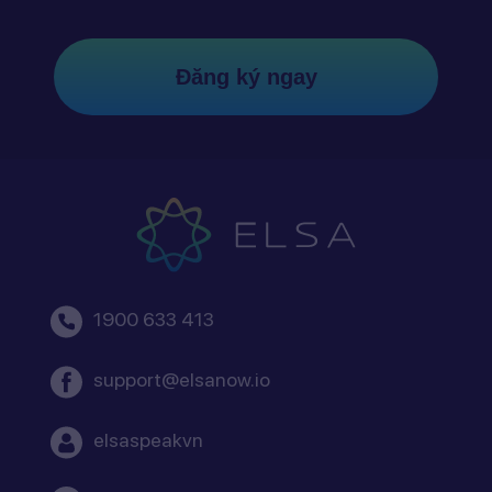
Đăng ký ngay
1900 633 413
support@elsanow.io
elsaspeakvn