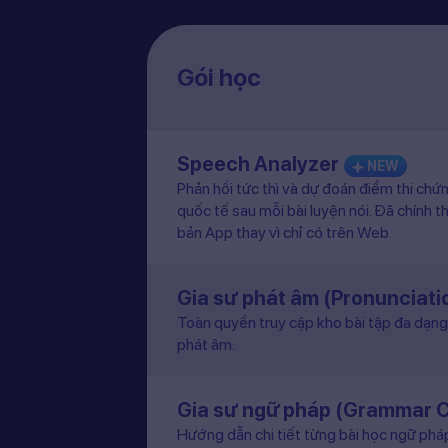
Gói học
Speech Analyzer
NEW
Phản hồi tức thì và dự đoán điểm thi chứ
quốc tế sau mỗi bài luyện nói. Đã chính t
bản App thay vì chỉ có trên Web.
Gia sư phát âm (Pronunciat
Toàn quyền truy cập kho bài tập đa dạng 
phát âm.
Gia sư ngữ pháp (Grammar 
Hướng dẫn chi tiết từng bài học ngữ pháp