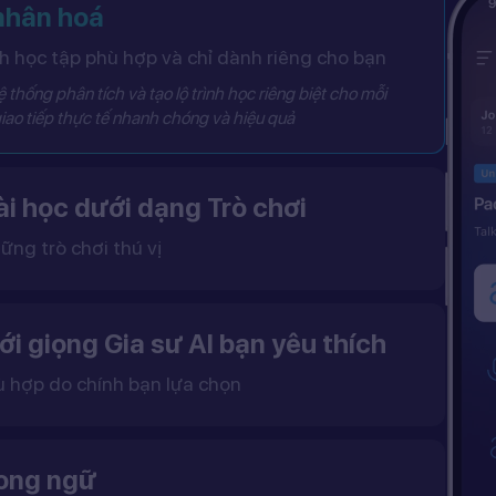
 nhân hoá
 học tập phù hợp và chỉ dành riêng cho bạn
 thống phân tích và tạo lộ trình học riêng biệt cho mỗi
iao tiếp thực tế nhanh chóng và hiệu quả
i học dưới dạng Trò chơi
ững trò chơi thú vị
 khô khan, từ đó tạo ra một môi trường học tập đầy động lực và hứng thú.
ới giọng Gia sư AI bạn yêu thích
ù hợp do chính bạn lựa chọn
ặc nữ theo sở thích.
gữ điệu tự nhiên và cải thiện khả năng nghe – nói hiệu quả hơn.
song ngữ