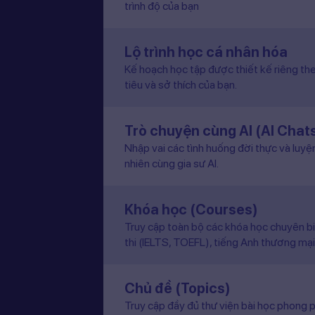
trình độ của bạn
Lộ trình học cá nhân hóa
Kế hoạch học tập được thiết kế riêng the
tiêu và sở thích của bạn.
Trò chuyện cùng AI (AI Chat
Nhập vai các tình huống đời thực và luyệ
nhiên cùng gia sư AI.
Khóa học (Courses)
Truy cập toàn bộ các khóa học chuyên b
thi (IELTS, TOEFL), tiếng Anh thương mại
Chủ đề (Topics)
Truy cập đầy đủ thư viện bài học phong p