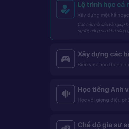
Lộ trình học cá
Xây dựng một kế hoạch
Các câu hỏi đầu vào giúp hệ
người, nâng cao khả năng g
Xây dựng các bà
Biến việc học thành nh
Các bài học được thiết kế dưới dạng trò chơi tương tác có điểm số, cấp độ và bảng thành tích, giúp việc học trở nên thú vị và không còn
Học tiếng Anh v
Học với giọng điệu ph
Bạn có thể lựa chọn giọng tiếng Anh Mỹ (US) hoặc tiếng Anh Anh (UK), cùng với giọng nam ho
Việc học với giọng phù hợp giúp bạn làm quen với cách phát âm chuẩn, n
Chế độ gia sư 