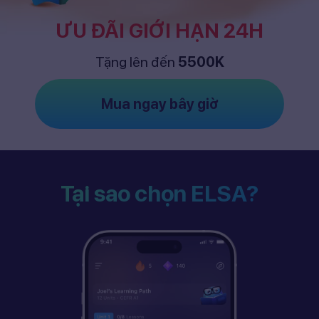
ƯU ĐÃI GIỚI HẠN 24H
Tặng lên đến
5500K
Mua ngay bây giờ
Tại sao chọn ELSA?