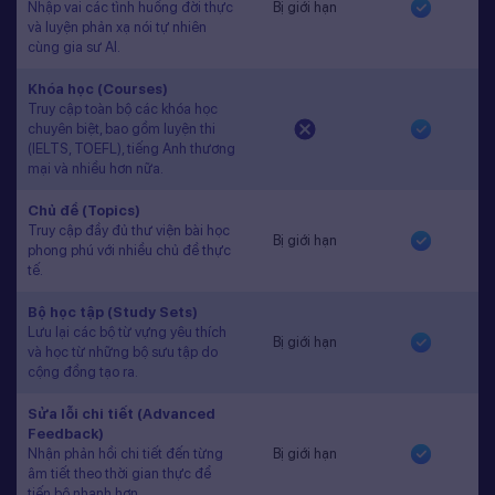
Nhập vai các tình huống đời thực
Bị giới hạn
và luyện phản xạ nói tự nhiên
cùng gia sư AI.
Khóa học (Courses)
Truy cập toàn bộ các khóa học
chuyên biệt, bao gồm luyện thi
(IELTS, TOEFL), tiếng Anh thương
mại và nhiều hơn nữa.
Chủ đề (Topics)
Truy cập đầy đủ thư viện bài học
Bị giới hạn
phong phú với nhiều chủ đề thực
tế.
Bộ học tập (Study Sets)
Lưu lại các bộ từ vựng yêu thích
Bị giới hạn
và học từ những bộ sưu tập do
cộng đồng tạo ra.
Sửa lỗi chi tiết (Advanced
Feedback)
Nhận phản hồi chi tiết đến từng
Bị giới hạn
âm tiết theo thời gian thực để
tiến bộ nhanh hơn.