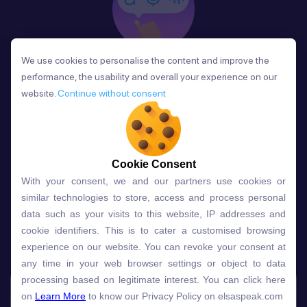
We use cookies to personalise the content and improve the
We use cookies to personalise the content and improve the
Phản Hồi
performance, the usability and overall your experience on our
performance, the usability and overall your experience on our
Sau mỗi bài học, người học nhận phản hồi về phát
website.
website.
Continue without consent
Continue without consent
âm và ngữ pháp ngay lập tức, giúp cải thiện kỹ năng
và tiến bộ nhanh chóng.
Cookie Consent
Cookie Consent
With your consent, we and our partners use cookies or
With your consent, we and our partners use cookies or
Lựa chọn gói học ELSA dành
similar technologies to store, access and process personal
similar technologies to store, access and process personal
data such as your visits to this website, IP addresses and
data such as your visits to this website, IP addresses and
cho bạn
cookie identifiers. This is to cater a customised browsing
cookie identifiers. This is to cater a customised browsing
experience on our website. You can revoke your consent at
experience on our website. You can revoke your consent at
any time in your web browser settings or object to data
any time in your web browser settings or object to data
Gói học
Free
Premium
processing based on legitimate interest. You can click here
processing based on legitimate interest. You can click here
on
on
Learn More
Learn More
to know our Privacy Policy on elsaspeak.com
to know our Privacy Policy on elsaspeak.com
Speech Analyzer
NEW