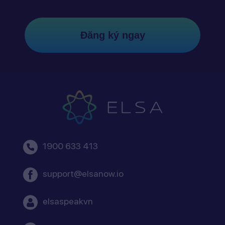
Đăng ký ngay
1900 633 413
support@elsanow.io
elsaspeakvn