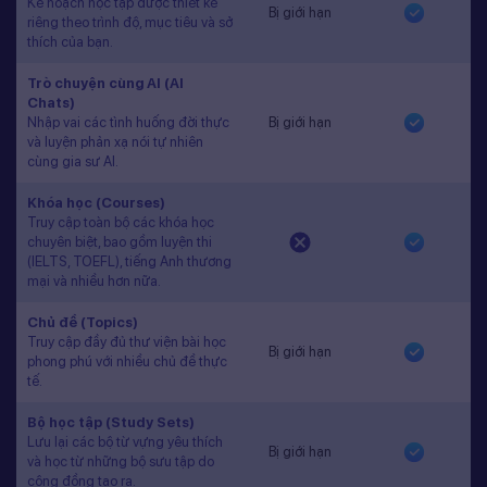
Kế hoạch học tập được thiết kế
Bị giới hạn
riêng theo trình độ, mục tiêu và sở
thích của bạn.
Trò chuyện cùng AI (AI
Chats)
Nhập vai các tình huống đời thực
Bị giới hạn
và luyện phản xạ nói tự nhiên
cùng gia sư AI.
Khóa học (Courses)
Truy cập toàn bộ các khóa học
chuyên biệt, bao gồm luyện thi
(IELTS, TOEFL), tiếng Anh thương
mại và nhiều hơn nữa.
Chủ đề (Topics)
Truy cập đầy đủ thư viện bài học
Bị giới hạn
phong phú với nhiều chủ đề thực
tế.
Bộ học tập (Study Sets)
Lưu lại các bộ từ vựng yêu thích
Bị giới hạn
và học từ những bộ sưu tập do
cộng đồng tạo ra.