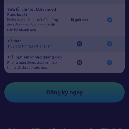
Sửa lỗi chi tiết (Advanced
Feedback)
Nhận phản hồi chi tiết đến từng
Bị giới hạn
âm tiết theo thời gian thực để
tiến bộ nhanh hơn.
Từ điển
Truy cập từ ngữ với phát âm
Trải nghiệm không quảng cáo
Không gián đoạn, giúp bạn tập
trung tối đa vào việc học.
Đăng ký ngay