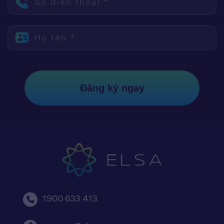
Số điện thoại *
Họ tên *
Đăng ký ngay
1900 633 413