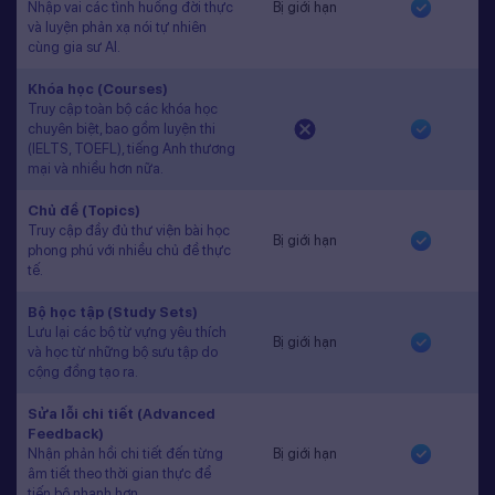
Nhập vai các tình huống đời thực
Bị giới hạn
và luyện phản xạ nói tự nhiên
cùng gia sư AI.
Khóa học (Courses)
Truy cập toàn bộ các khóa học
chuyên biệt, bao gồm luyện thi
(IELTS, TOEFL), tiếng Anh thương
mại và nhiều hơn nữa.
Chủ đề (Topics)
Truy cập đầy đủ thư viện bài học
Bị giới hạn
phong phú với nhiều chủ đề thực
tế.
Bộ học tập (Study Sets)
Lưu lại các bộ từ vựng yêu thích
Bị giới hạn
và học từ những bộ sưu tập do
cộng đồng tạo ra.
Sửa lỗi chi tiết (Advanced
Feedback)
Nhận phản hồi chi tiết đến từng
Bị giới hạn
âm tiết theo thời gian thực để
tiến bộ nhanh hơn.