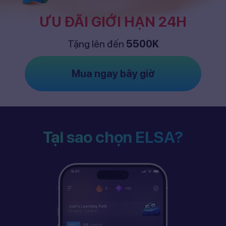
ƯU ĐÃI GIỚI HẠN 24H
Tặng lên đến
5500K
Mua ngay bây giờ
Tại sao chọn ELSA?