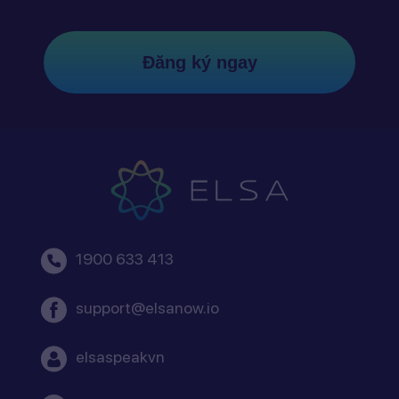
Đăng ký ngay
1900 633 413
support@elsanow.io
elsaspeakvn