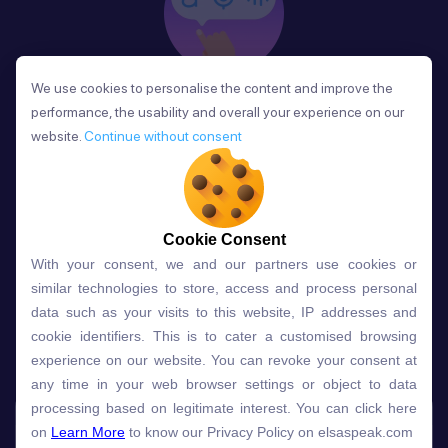
We use cookies to personalise the content and improve the
We use cookies to personalise the content and improve the
Phản Hồi
performance, the usability and overall your experience on our
performance, the usability and overall your experience on our
Sau mỗi bài học, người học nhận phản hồi về phát
website.
website.
Continue without consent
Continue without consent
âm và ngữ pháp ngay lập tức, giúp cải thiện kỹ năng
và tiến bộ nhanh chóng.
Cookie Consent
Cookie Consent
With your consent, we and our partners use cookies or
With your consent, we and our partners use cookies or
Lựa chọn gói học ELSA dành
similar technologies to store, access and process personal
similar technologies to store, access and process personal
data such as your visits to this website, IP addresses and
data such as your visits to this website, IP addresses and
cho bạn
cookie identifiers. This is to cater a customised browsing
cookie identifiers. This is to cater a customised browsing
experience on our website. You can revoke your consent at
experience on our website. You can revoke your consent at
any time in your web browser settings or object to data
any time in your web browser settings or object to data
Gói học
Free
Premium
processing based on legitimate interest. You can click here
processing based on legitimate interest. You can click here
on
on
Learn More
Learn More
to know our Privacy Policy on elsaspeak.com
to know our Privacy Policy on elsaspeak.com
Speech Analyzer
NEW