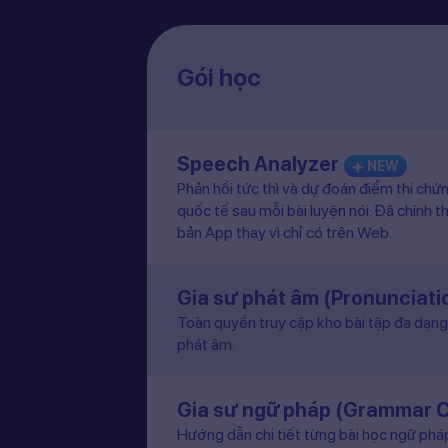
Gói học
Speech Analyzer
NEW
Phản hồi tức thì và dự đoán điểm thi chứ
quốc tế sau mỗi bài luyện nói. Đã chính t
bản App thay vì chỉ có trên Web.
Gia sư phát âm (Pronunciat
Toàn quyền truy cập kho bài tập đa dạng 
phát âm.
Gia sư ngữ pháp (Grammar 
Hướng dẫn chi tiết từng bài học ngữ pháp