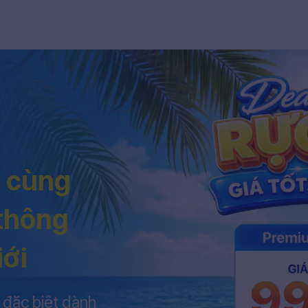
h cùng
 thông
iới
 đặc biệt dành