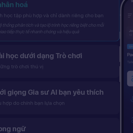
 nhân hoá
 học tập phù hợp và chỉ dành riêng cho bạn
 thống phân tích và tạo lộ trình học riêng biệt cho mỗi
iao tiếp thực tế nhanh chóng và hiệu quả
i học dưới dạng Trò chơi
ững trò chơi thú vị
 khô khan, từ đó tạo ra một môi trường học tập đầy động lực và hứng thú.
ới giọng Gia sư AI bạn yêu thích
ù hợp do chính bạn lựa chọn
ặc nữ theo sở thích.
gữ điệu tự nhiên và cải thiện khả năng nghe – nói hiệu quả hơn.
song ngữ