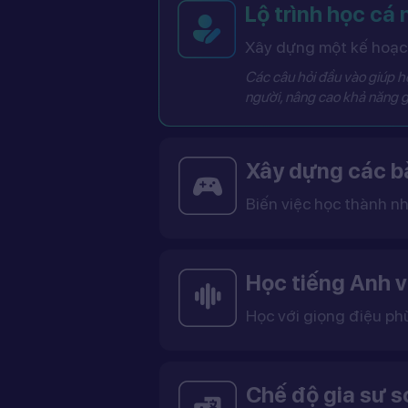
Lộ trình học cá
Xây dựng một kế hoạch
Các câu hỏi đầu vào giúp hệ
người, nâng cao khả năng g
Xây dựng các bà
Biến việc học thành nh
Các bài học được thiết kế dưới dạng trò chơi tương tác có điểm số, cấp độ và bảng thành tích, giúp việc học trở nên thú vị và không còn
Học tiếng Anh v
Học với giọng điệu ph
Bạn có thể lựa chọn giọng tiếng Anh Mỹ (US) hoặc tiếng Anh Anh (UK), cùng với giọng nam ho
Việc học với giọng phù hợp giúp bạn làm quen với cách phát âm chuẩn, n
Chế độ gia sư 