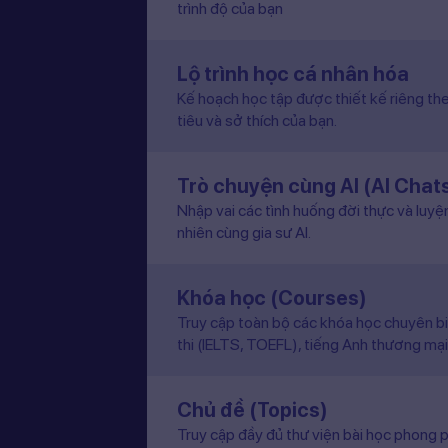
trình độ của bạn
Lộ trình học cá nhân hóa
Kế hoạch học tập được thiết kế riêng the
tiêu và sở thích của bạn.
Trò chuyện cùng AI (AI Chat
Nhập vai các tình huống đời thực và luyệ
nhiên cùng gia sư AI.
Khóa học (Courses)
Truy cập toàn bộ các khóa học chuyên b
thi (IELTS, TOEFL), tiếng Anh thương mại
Chủ đề (Topics)
Truy cập đầy đủ thư viện bài học phong p