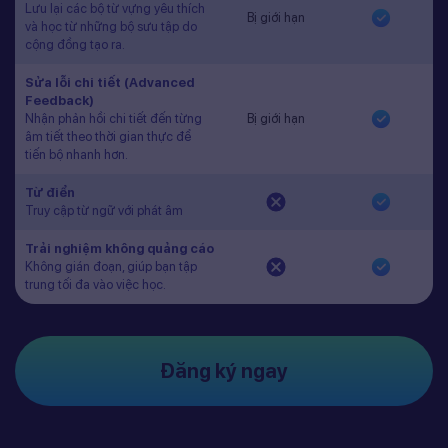
Lưu lại các bộ từ vựng yêu thích
Bị giới hạn
và học từ những bộ sưu tập do
cộng đồng tạo ra.
Sửa lỗi chi tiết (Advanced
Feedback)
Nhận phản hồi chi tiết đến từng
Bị giới hạn
âm tiết theo thời gian thực để
tiến bộ nhanh hơn.
Từ điển
Truy cập từ ngữ với phát âm
Trải nghiệm không quảng cáo
Không gián đoạn, giúp bạn tập
trung tối đa vào việc học.
Đăng ký ngay