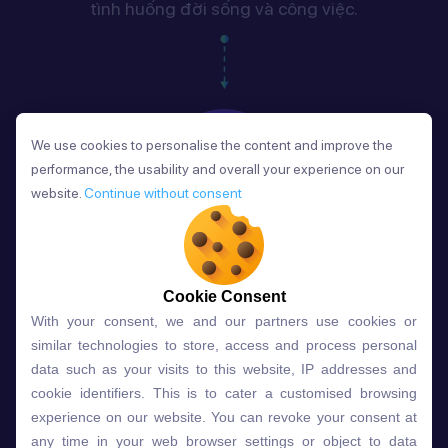
tình huống đời sống và công việc.
We use cookies to personalise the content and improve the
We use cookies to personalise the content and improve the
performance, the usability and overall your experience on our
performance, the usability and overall your experience on our
website.
website.
Continue without consent
Continue without consent
Phản Hồi
Cookie Consent
Sau mỗi bài học, người học nhận phản hồi về phát
Cookie Consent
âm và ngữ pháp ngay lập tức, giúp cải thiện kỹ năng
With your consent, we and our partners use cookies or
With your consent, we and our partners use cookies or
và tiến bộ nhanh chóng.
similar technologies to store, access and process personal
similar technologies to store, access and process personal
data such as your visits to this website, IP addresses and
data such as your visits to this website, IP addresses and
cookie identifiers. This is to cater a customised browsing
cookie identifiers. This is to cater a customised browsing
experience on our website. You can revoke your consent at
experience on our website. You can revoke your consent at
any time in your web browser settings or object to data
any time in your web browser settings or object to data