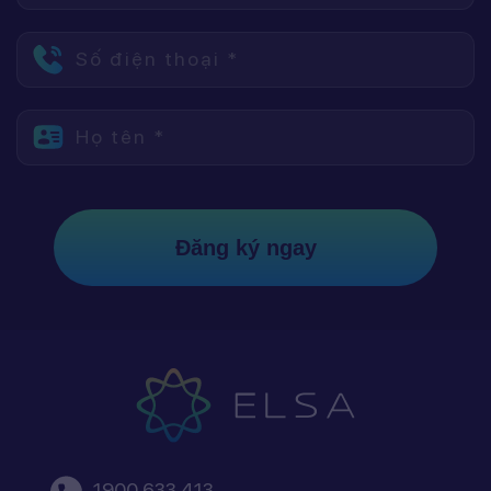
Số điện thoại *
Họ tên *
Đăng ký ngay
1900 633 413