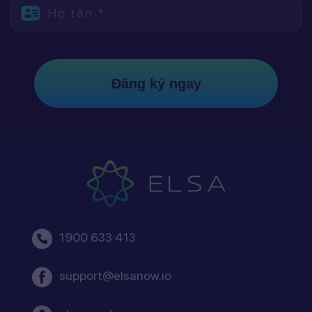
Họ tên *
Đăng ký ngay
1900 633 413
support@elsanow.io