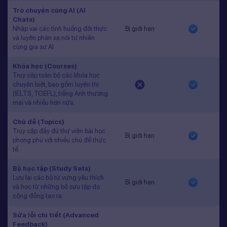
Trò chuyện cùng AI (AI
Chats)
Nhập vai các tình huống đời thực
Bị giới hạn
và luyện phản xạ nói tự nhiên
cùng gia sư AI.
Khóa học (Courses)
Truy cập toàn bộ các khóa học
chuyên biệt, bao gồm luyện thi
(IELTS, TOEFL), tiếng Anh thương
mại và nhiều hơn nữa.
Chủ đề (Topics)
Truy cập đầy đủ thư viện bài học
Bị giới hạn
phong phú với nhiều chủ đề thực
tế.
Bộ học tập (Study Sets)
Lưu lại các bộ từ vựng yêu thích
Bị giới hạn
và học từ những bộ sưu tập do
cộng đồng tạo ra.
Sửa lỗi chi tiết (Advanced
Feedback)