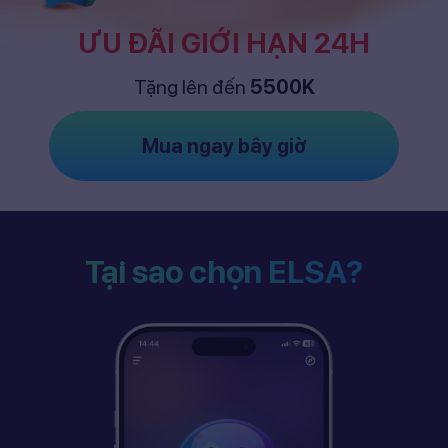
ƯU ĐÃI GIỚI HẠN 24H
Tặng lên đến
5500K
Mua ngay bây giờ
Tại sao chọn ELSA?