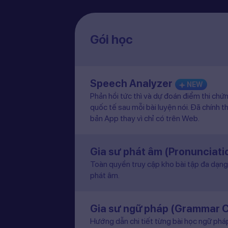
Gói học
Speech Analyzer
NEW
Phản hồi tức thì và dự đoán điểm thi chứ
quốc tế sau mỗi bài luyện nói. Đã chính t
bản App thay vì chỉ có trên Web.
Gia sư phát âm (Pronunciat
Toàn quyền truy cập kho bài tập đa dạng 
phát âm.
Gia sư ngữ pháp (Grammar 
Hướng dẫn chi tiết từng bài học ngữ pháp