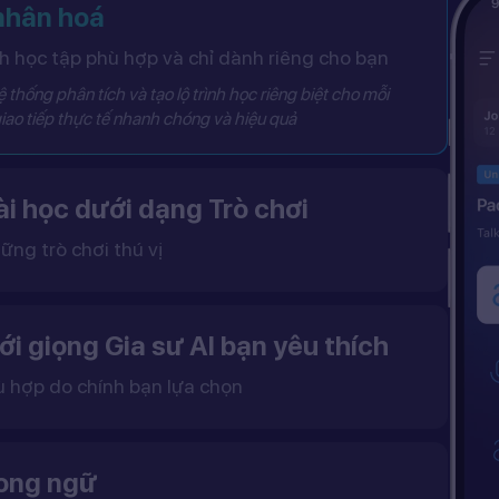
 nhân hoá
 học tập phù hợp và chỉ dành riêng cho bạn
 thống phân tích và tạo lộ trình học riêng biệt cho mỗi
iao tiếp thực tế nhanh chóng và hiệu quả
i học dưới dạng Trò chơi
ững trò chơi thú vị
 khô khan, từ đó tạo ra một môi trường học tập đầy động lực và hứng thú.
ới giọng Gia sư AI bạn yêu thích
ù hợp do chính bạn lựa chọn
ặc nữ theo sở thích.
gữ điệu tự nhiên và cải thiện khả năng nghe – nói hiệu quả hơn.
song ngữ