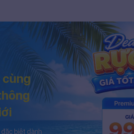
h cùng
 thông
iới
 đặc biệt dành