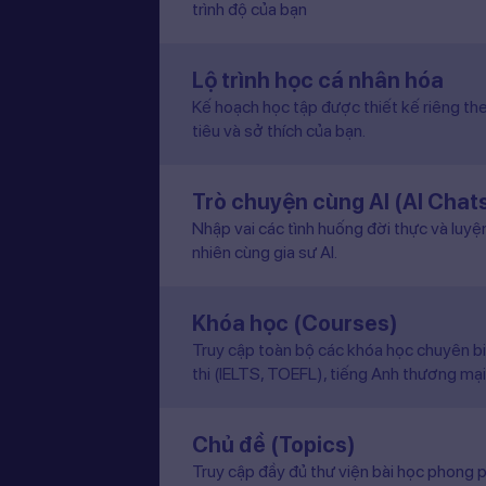
trình độ của bạn
Lộ trình học cá nhân hóa
Kế hoạch học tập được thiết kế riêng the
tiêu và sở thích của bạn.
Trò chuyện cùng AI (AI Chat
Nhập vai các tình huống đời thực và luyệ
nhiên cùng gia sư AI.
Khóa học (Courses)
Truy cập toàn bộ các khóa học chuyên b
thi (IELTS, TOEFL), tiếng Anh thương mại
Chủ đề (Topics)
Truy cập đầy đủ thư viện bài học phong p