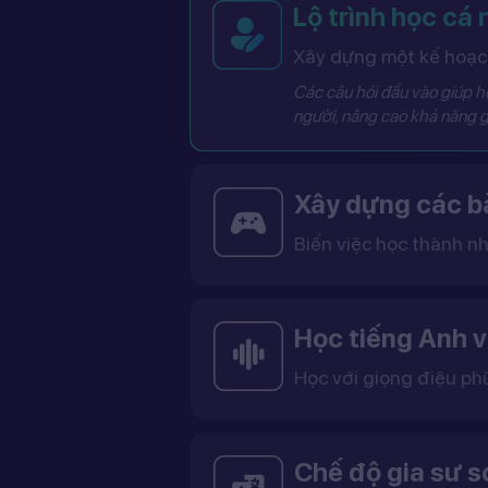
Lộ trình học cá
Xây dựng một kế hoạch
Các câu hỏi đầu vào giúp hệ
người, nâng cao khả năng g
Xây dựng các bà
Biến việc học thành nh
Các bài học được thiết kế dưới dạng trò chơi tương tác có điểm số, cấp độ và bảng thành tích, giúp việc học trở nên thú vị và không còn
Học tiếng Anh v
Học với giọng điệu ph
Bạn có thể lựa chọn giọng tiếng Anh Mỹ (US) hoặc tiếng Anh Anh (UK), cùng với giọng nam ho
Việc học với giọng phù hợp giúp bạn làm quen với cách phát âm chuẩn, n
Chế độ gia sư 