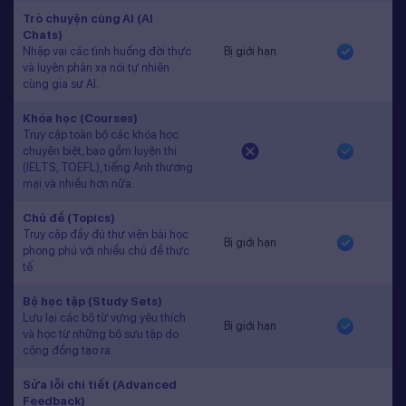
Trò chuyện cùng AI (AI
Chats)
Nhập vai các tình huống đời thực
Bị giới hạn
và luyện phản xạ nói tự nhiên
cùng gia sư AI.
Khóa học (Courses)
Truy cập toàn bộ các khóa học
chuyên biệt, bao gồm luyện thi
(IELTS, TOEFL), tiếng Anh thương
mại và nhiều hơn nữa.
Chủ đề (Topics)
Truy cập đầy đủ thư viện bài học
Bị giới hạn
phong phú với nhiều chủ đề thực
tế.
Bộ học tập (Study Sets)
Lưu lại các bộ từ vựng yêu thích
Bị giới hạn
và học từ những bộ sưu tập do
cộng đồng tạo ra.
Sửa lỗi chi tiết (Advanced
Feedback)