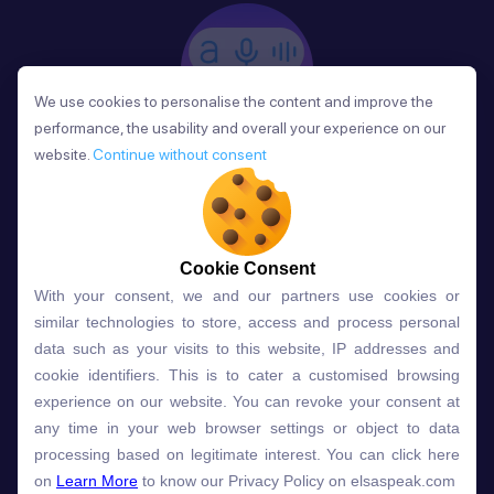
We use cookies to personalise the content and improve the
We use cookies to personalise the content and improve the
performance, the usability and overall your experience on our
performance, the usability and overall your experience on our
website.
website.
Continue without consent
Continue without consent
Phản Hồi
Sau mỗi bài học, người học nhận phản hồi về phát
âm và ngữ pháp ngay lập tức, giúp cải thiện kỹ năng
và tiến bộ nhanh chóng.
Cookie Consent
Cookie Consent
With your consent, we and our partners use cookies or
With your consent, we and our partners use cookies or
similar technologies to store, access and process personal
similar technologies to store, access and process personal
data such as your visits to this website, IP addresses and
data such as your visits to this website, IP addresses and
Lựa chọn gói học ELSA dành
cookie identifiers. This is to cater a customised browsing
cookie identifiers. This is to cater a customised browsing
experience on our website. You can revoke your consent at
experience on our website. You can revoke your consent at
cho bạn
any time in your web browser settings or object to data
any time in your web browser settings or object to data
processing based on legitimate interest. You can click here
processing based on legitimate interest. You can click here
on
on
Learn More
Learn More
to know our Privacy Policy on elsaspeak.com
to know our Privacy Policy on elsaspeak.com