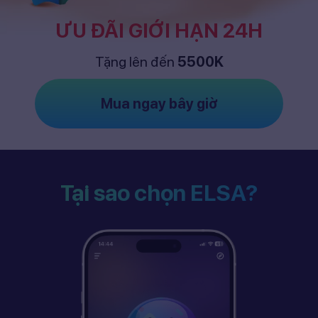
ƯU ĐÃI GIỚI HẠN 24H
Tặng lên đến
5500K
Mua ngay bây giờ
Tại sao chọn ELSA?