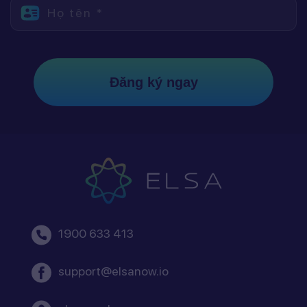
Họ tên *
Đăng ký ngay
1900 633 413
support@elsanow.io