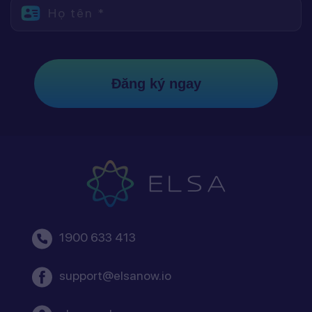
Họ tên *
Đăng ký ngay
1900 633 413
support@elsanow.io