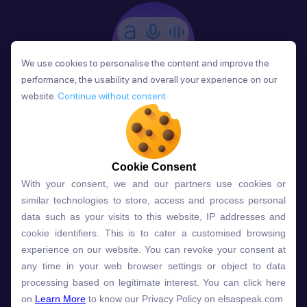
We use cookies to personalise the content and improve the
We use cookies to personalise the content and improve the
performance, the usability and overall your experience on our
performance, the usability and overall your experience on our
website.
website.
Continue without consent
Continue without consent
Phản Hồi
Sau mỗi bài học, người học nhận phản hồi về phát
âm và ngữ pháp ngay lập tức, giúp cải thiện kỹ năng
và tiến bộ nhanh chóng.
Cookie Consent
Cookie Consent
With your consent, we and our partners use cookies or
With your consent, we and our partners use cookies or
similar technologies to store, access and process personal
similar technologies to store, access and process personal
data such as your visits to this website, IP addresses and
data such as your visits to this website, IP addresses and
Lựa chọn gói học ELSA dành
cookie identifiers. This is to cater a customised browsing
cookie identifiers. This is to cater a customised browsing
experience on our website. You can revoke your consent at
experience on our website. You can revoke your consent at
cho bạn
any time in your web browser settings or object to data
any time in your web browser settings or object to data
processing based on legitimate interest. You can click here
processing based on legitimate interest. You can click here
on
on
Learn More
Learn More
to know our Privacy Policy on elsaspeak.com
to know our Privacy Policy on elsaspeak.com