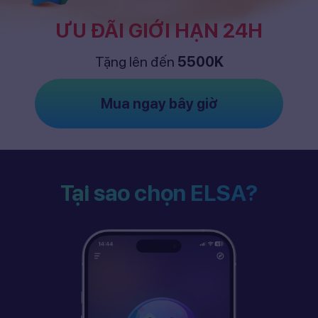
ƯU ĐÃI GIỚI HẠN 24H
Tặng lên đến
5500K
Mua ngay bây giờ
Tại sao chọn ELSA?