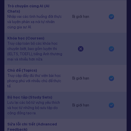
Trò chuyện cùng AI (AI
Chats)
Nhập vai các tình huống đời thực
Bị giới hạn
và luyện phản xạ nói tự nhiên
cùng gia sư AI.
Khóa học (Courses)
Truy cập toàn bộ các khóa học
chuyên biệt, bao gồm luyện thi
(IELTS, TOEFL), tiếng Anh thương
mại và nhiều hơn nữa.
Chủ đề (Topics)
Truy cập đầy đủ thư viện bài học
Bị giới hạn
phong phú với nhiều chủ đề thực
tế.
Bộ học tập (Study Sets)
Lưu lại các bộ từ vựng yêu thích
Bị giới hạn
và học từ những bộ sưu tập do
cộng đồng tạo ra.
Sửa lỗi chi tiết (Advanced
Feedback)