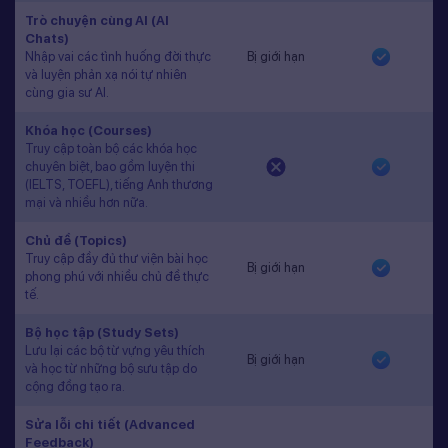
Trò chuyện cùng AI (AI
Chats)
Nhập vai các tình huống đời thực
Bị giới hạn
và luyện phản xạ nói tự nhiên
cùng gia sư AI.
Khóa học (Courses)
Truy cập toàn bộ các khóa học
chuyên biệt, bao gồm luyện thi
(IELTS, TOEFL), tiếng Anh thương
mại và nhiều hơn nữa.
Chủ đề (Topics)
Truy cập đầy đủ thư viện bài học
Bị giới hạn
phong phú với nhiều chủ đề thực
tế.
Bộ học tập (Study Sets)
Lưu lại các bộ từ vựng yêu thích
Bị giới hạn
và học từ những bộ sưu tập do
cộng đồng tạo ra.
Sửa lỗi chi tiết (Advanced
Feedback)