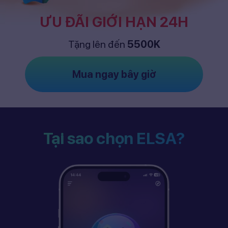
ƯU ĐÃI GIỚI HẠN 24H
Tặng lên đến
5500K
Mua ngay bây giờ
Tại sao chọn ELSA?