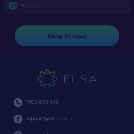
Họ tên *
Đăng ký ngay
1900 633 413
support@elsanow.io