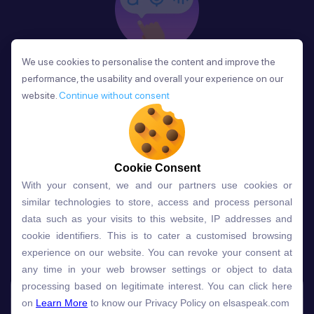
We use cookies to personalise the content and improve the
We use cookies to personalise the content and improve the
Phản Hồi
performance, the usability and overall your experience on our
performance, the usability and overall your experience on our
Sau mỗi bài học, người học nhận phản hồi về phát
website.
website.
Continue without consent
Continue without consent
âm và ngữ pháp ngay lập tức, giúp cải thiện kỹ năng
và tiến bộ nhanh chóng.
Cookie Consent
Cookie Consent
With your consent, we and our partners use cookies or
With your consent, we and our partners use cookies or
Lựa chọn gói học ELSA dành
similar technologies to store, access and process personal
similar technologies to store, access and process personal
data such as your visits to this website, IP addresses and
data such as your visits to this website, IP addresses and
cho bạn
cookie identifiers. This is to cater a customised browsing
cookie identifiers. This is to cater a customised browsing
experience on our website. You can revoke your consent at
experience on our website. You can revoke your consent at
any time in your web browser settings or object to data
any time in your web browser settings or object to data
Gói học
Free
Premium
processing based on legitimate interest. You can click here
processing based on legitimate interest. You can click here
on
on
Learn More
Learn More
to know our Privacy Policy on elsaspeak.com
to know our Privacy Policy on elsaspeak.com
Speech Analyzer
NEW