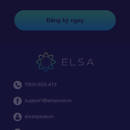
Đăng ký ngay
1900 633 413
support@elsanow.io
elsaspeakvn