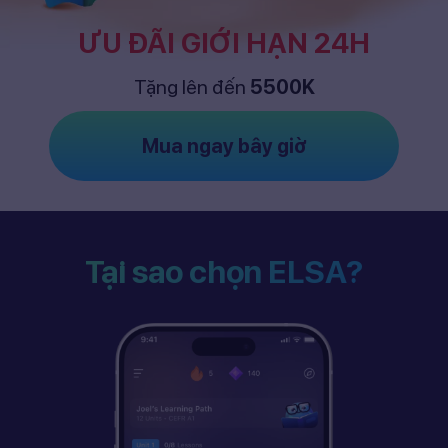
ƯU ĐÃI GIỚI HẠN 24H
Tặng lên đến
5500K
Mua ngay bây giờ
Tại sao chọn ELSA?