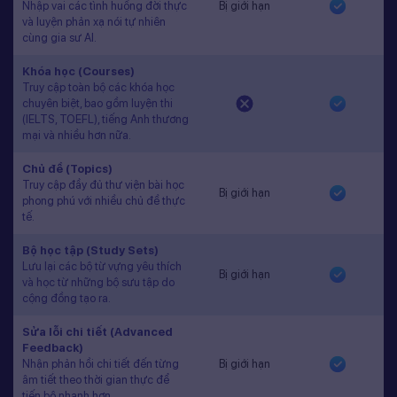
Nhập vai các tình huống đời thực
Bị giới hạn
và luyện phản xạ nói tự nhiên
cùng gia sư AI.
Khóa học (Courses)
Truy cập toàn bộ các khóa học
chuyên biệt, bao gồm luyện thi
(IELTS, TOEFL), tiếng Anh thương
mại và nhiều hơn nữa.
Chủ đề (Topics)
Truy cập đầy đủ thư viện bài học
Bị giới hạn
phong phú với nhiều chủ đề thực
tế.
Bộ học tập (Study Sets)
Lưu lại các bộ từ vựng yêu thích
Bị giới hạn
và học từ những bộ sưu tập do
cộng đồng tạo ra.
Sửa lỗi chi tiết (Advanced
Feedback)
Nhận phản hồi chi tiết đến từng
Bị giới hạn
âm tiết theo thời gian thực để
tiến bộ nhanh hơn.