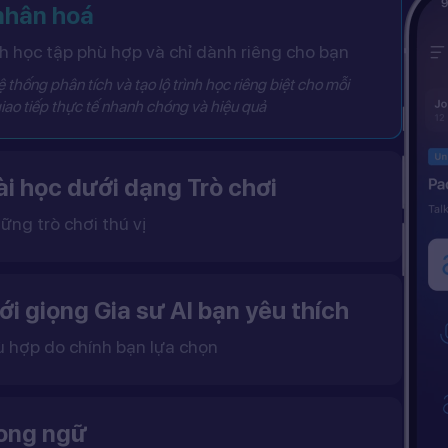
 nhân hoá
 học tập phù hợp và chỉ dành riêng cho bạn
 thống phân tích và tạo lộ trình học riêng biệt cho mỗi
iao tiếp thực tế nhanh chóng và hiệu quả
i học dưới dạng Trò chơi
ững trò chơi thú vị
 khô khan, từ đó tạo ra một môi trường học tập đầy động lực và hứng thú.
ới giọng Gia sư AI bạn yêu thích
ù hợp do chính bạn lựa chọn
ặc nữ theo sở thích.
gữ điệu tự nhiên và cải thiện khả năng nghe – nói hiệu quả hơn.
song ngữ