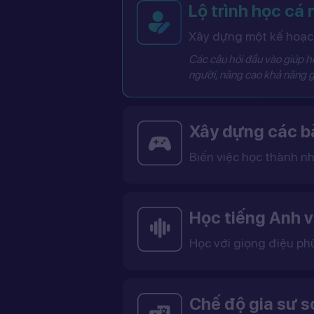
Lộ trình học cá
Xây dựng một kế hoạch
Các câu hỏi đầu vào giúp hệ
người, nâng cao khả năng g
Xây dựng các bà
Biến việc học thành nh
Các bài học được thiết kế dưới dạng trò chơi tương tác có điểm số, cấp độ và bảng thành tích, giúp việc học trở nên thú vị và không còn
Học tiếng Anh v
Học với giọng điệu ph
Bạn có thể lựa chọn giọng tiếng Anh Mỹ (US) hoặc tiếng Anh Anh (UK), cùng với giọng nam ho
Việc học với giọng phù hợp giúp bạn làm quen với cách phát âm chuẩn, n
Chế độ gia sư 