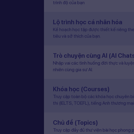
trình độ của bạn
Lộ trình học cá nhân hóa
Kế hoạch học tập được thiết kế riêng the
tiêu và sở thích của bạn.
Trò chuyện cùng AI (AI Chat
Nhập vai các tình huống đời thực và luyệ
nhiên cùng gia sư AI.
Khóa học (Courses)
Truy cập toàn bộ các khóa học chuyên b
thi (IELTS, TOEFL), tiếng Anh thương mại
Chủ đề (Topics)
Truy cập đầy đủ thư viện bài học phong p