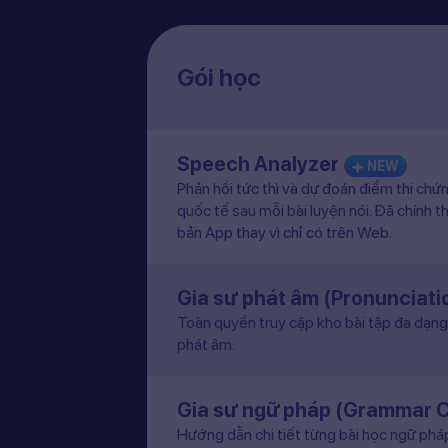
Gói học
Speech Analyzer
NEW
Phản hồi tức thì và dự đoán điểm thi chứ
quốc tế sau mỗi bài luyện nói. Đã chính t
bản App thay vì chỉ có trên Web.
Gia sư phát âm (Pronunciat
Toàn quyền truy cập kho bài tập đa dạng 
phát âm.
Gia sư ngữ pháp (Grammar 
Hướng dẫn chi tiết từng bài học ngữ pháp