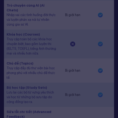
Trò chuyện cùng AI (AI
Chats)
Nhập vai các tình huống đời thực
Bị giới hạn
và luyện phản xạ nói tự nhiên
cùng gia sư AI.
Khóa học (Courses)
Truy cập toàn bộ các khóa học
chuyên biệt, bao gồm luyện thi
(IELTS, TOEFL), tiếng Anh thương
mại và nhiều hơn nữa.
Chủ đề (Topics)
Truy cập đầy đủ thư viện bài học
Bị giới hạn
phong phú với nhiều chủ đề thực
tế.
Bộ học tập (Study Sets)
Lưu lại các bộ từ vựng yêu thích
Bị giới hạn
và học từ những bộ sưu tập do
cộng đồng tạo ra.
Sửa lỗi chi tiết (Advanced
Feedback)