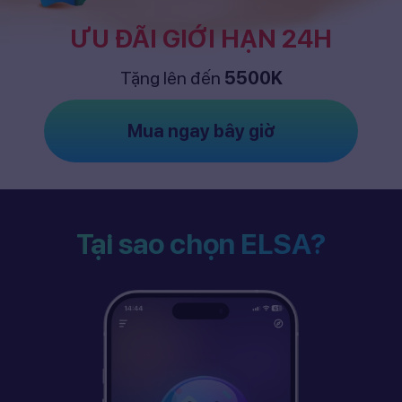
ƯU ĐÃI GIỚI HẠN 24H
Tặng lên đến
5500K
Mua ngay bây giờ
Tại sao chọn ELSA?