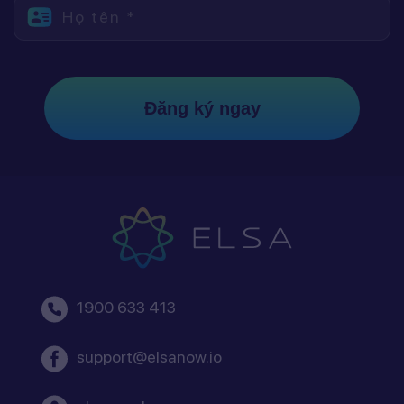
Họ tên *
Đăng ký ngay
1900 633 413
support@elsanow.io