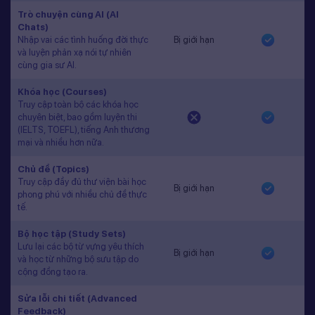
Trò chuyện cùng AI (AI
Chats)
Nhập vai các tình huống đời thực
Bị giới hạn
và luyện phản xạ nói tự nhiên
cùng gia sư AI.
Khóa học (Courses)
Truy cập toàn bộ các khóa học
chuyên biệt, bao gồm luyện thi
(IELTS, TOEFL), tiếng Anh thương
mại và nhiều hơn nữa.
Chủ đề (Topics)
Truy cập đầy đủ thư viện bài học
Bị giới hạn
phong phú với nhiều chủ đề thực
tế.
Bộ học tập (Study Sets)
Lưu lại các bộ từ vựng yêu thích
Bị giới hạn
và học từ những bộ sưu tập do
cộng đồng tạo ra.
Sửa lỗi chi tiết (Advanced
Feedback)