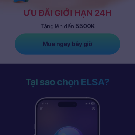
ƯU ĐÃI GIỚI HẠN 24H
Tặng lên đến
5500K
Mua ngay bây giờ
Tại sao chọn ELSA?