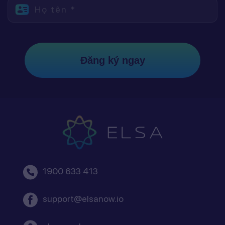
Họ tên *
Đăng ký ngay
1900 633 413
support@elsanow.io