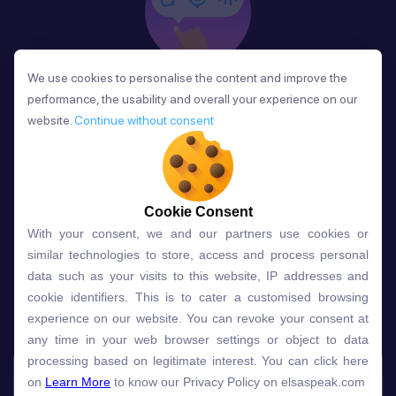
We use cookies to personalise the content and improve the
We use cookies to personalise the content and improve the
Phản Hồi
performance, the usability and overall your experience on our
performance, the usability and overall your experience on our
Sau mỗi bài học, người học nhận phản hồi về phát
website.
website.
Continue without consent
Continue without consent
âm và ngữ pháp ngay lập tức, giúp cải thiện kỹ năng
và tiến bộ nhanh chóng.
Cookie Consent
Cookie Consent
With your consent, we and our partners use cookies or
With your consent, we and our partners use cookies or
Lựa chọn gói học ELSA dành
similar technologies to store, access and process personal
similar technologies to store, access and process personal
data such as your visits to this website, IP addresses and
data such as your visits to this website, IP addresses and
cho bạn
cookie identifiers. This is to cater a customised browsing
cookie identifiers. This is to cater a customised browsing
experience on our website. You can revoke your consent at
experience on our website. You can revoke your consent at
any time in your web browser settings or object to data
any time in your web browser settings or object to data
Gói học
Free
Premium
processing based on legitimate interest. You can click here
processing based on legitimate interest. You can click here
on
on
Learn More
Learn More
to know our Privacy Policy on elsaspeak.com
to know our Privacy Policy on elsaspeak.com
Speech Analyzer
NEW