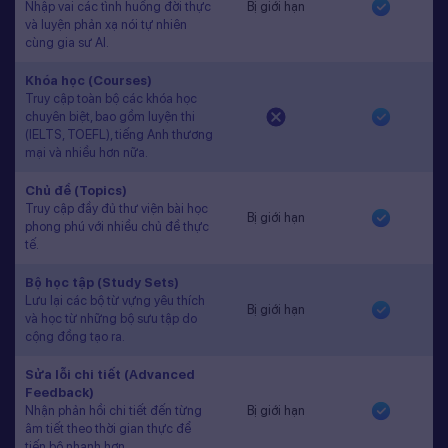
Nhập vai các tình huống đời thực
Bị giới hạn
và luyện phản xạ nói tự nhiên
cùng gia sư AI.
Khóa học (Courses)
Truy cập toàn bộ các khóa học
chuyên biệt, bao gồm luyện thi
(IELTS, TOEFL), tiếng Anh thương
mại và nhiều hơn nữa.
Chủ đề (Topics)
Truy cập đầy đủ thư viện bài học
Bị giới hạn
phong phú với nhiều chủ đề thực
tế.
Bộ học tập (Study Sets)
Lưu lại các bộ từ vựng yêu thích
Bị giới hạn
và học từ những bộ sưu tập do
cộng đồng tạo ra.
Sửa lỗi chi tiết (Advanced
Feedback)
Nhận phản hồi chi tiết đến từng
Bị giới hạn
âm tiết theo thời gian thực để
tiến bộ nhanh hơn.