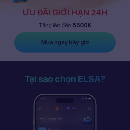
ƯU ĐÃI GIỚI HẠN 24H
Tặng lên đến
5500K
Mua ngay bây giờ
Tại sao chọn ELSA?