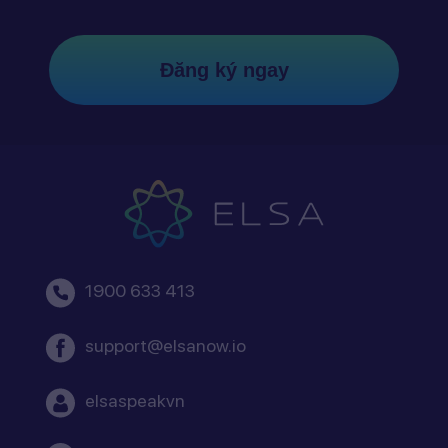
Đăng ký ngay
1900 633 413
support@elsanow.io
elsaspeakvn