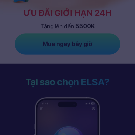
ƯU ĐÃI GIỚI HẠN 24H
Tặng lên đến
5500K
Mua ngay bây giờ
Tại sao chọn ELSA?