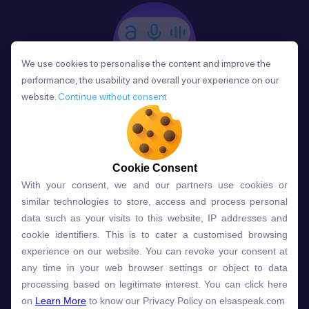
We use cookies to personalise the content and improve the
We use cookies to personalise the content and improve the
performance, the usability and overall your experience on our
performance, the usability and overall your experience on our
website.
website.
Continue without consent
Continue without consent
Phản Hồi
Sau mỗi bài học, người học nhận phản hồi về phát
âm và ngữ pháp ngay lập tức, giúp cải thiện kỹ năng
và tiến bộ nhanh chóng.
Cookie Consent
Cookie Consent
With your consent, we and our partners use cookies or
With your consent, we and our partners use cookies or
similar technologies to store, access and process personal
similar technologies to store, access and process personal
data such as your visits to this website, IP addresses and
data such as your visits to this website, IP addresses and
Lựa chọn gói học ELSA dành
cookie identifiers. This is to cater a customised browsing
cookie identifiers. This is to cater a customised browsing
experience on our website. You can revoke your consent at
experience on our website. You can revoke your consent at
cho bạn
any time in your web browser settings or object to data
any time in your web browser settings or object to data
processing based on legitimate interest. You can click here
processing based on legitimate interest. You can click here
on
on
Learn More
Learn More
to know our Privacy Policy on elsaspeak.com
to know our Privacy Policy on elsaspeak.com