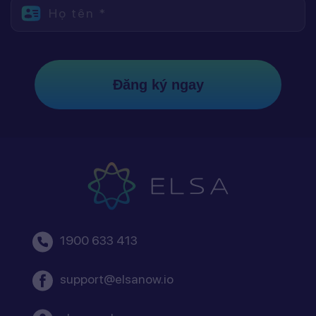
Họ tên *
Đăng ký ngay
1900 633 413
support@elsanow.io