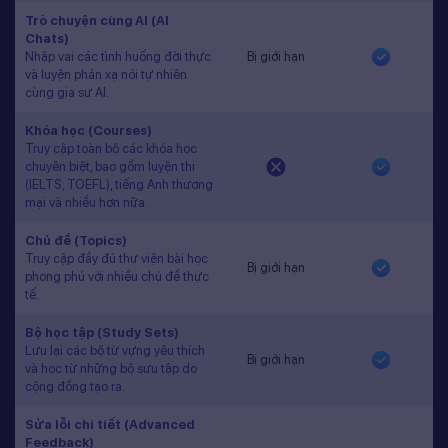
Trò chuyện cùng AI (AI
Chats)
Nhập vai các tình huống đời thực
Bị giới hạn
và luyện phản xạ nói tự nhiên
cùng gia sư AI.
Khóa học (Courses)
Truy cập toàn bộ các khóa học
chuyên biệt, bao gồm luyện thi
(IELTS, TOEFL), tiếng Anh thương
mại và nhiều hơn nữa.
Chủ đề (Topics)
Truy cập đầy đủ thư viện bài học
Bị giới hạn
phong phú với nhiều chủ đề thực
tế.
Bộ học tập (Study Sets)
Lưu lại các bộ từ vựng yêu thích
Bị giới hạn
và học từ những bộ sưu tập do
cộng đồng tạo ra.
Sửa lỗi chi tiết (Advanced
Feedback)