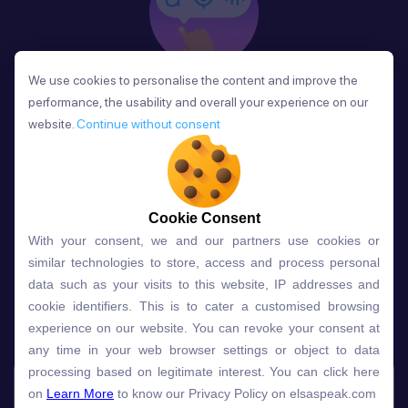
We use cookies to personalise the content and improve the
We use cookies to personalise the content and improve the
Phản Hồi
performance, the usability and overall your experience on our
performance, the usability and overall your experience on our
Sau mỗi bài học, người học nhận phản hồi về phát
website.
website.
Continue without consent
Continue without consent
âm và ngữ pháp ngay lập tức, giúp cải thiện kỹ năng
và tiến bộ nhanh chóng.
Cookie Consent
Cookie Consent
With your consent, we and our partners use cookies or
With your consent, we and our partners use cookies or
Lựa chọn gói học ELSA dành
similar technologies to store, access and process personal
similar technologies to store, access and process personal
data such as your visits to this website, IP addresses and
data such as your visits to this website, IP addresses and
cho bạn
cookie identifiers. This is to cater a customised browsing
cookie identifiers. This is to cater a customised browsing
experience on our website. You can revoke your consent at
experience on our website. You can revoke your consent at
any time in your web browser settings or object to data
any time in your web browser settings or object to data
Gói học
Free
Premium
processing based on legitimate interest. You can click here
processing based on legitimate interest. You can click here
on
on
Learn More
Learn More
to know our Privacy Policy on elsaspeak.com
to know our Privacy Policy on elsaspeak.com
Speech Analyzer
NEW