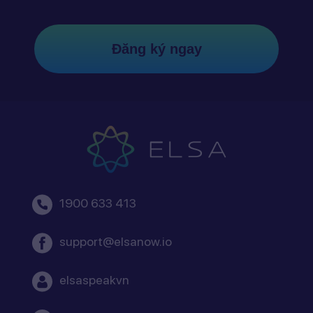
Đăng ký ngay
1900 633 413
support@elsanow.io
elsaspeakvn