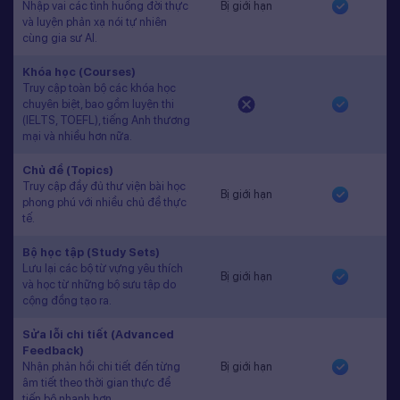
Nhập vai các tình huống đời thực
Bị giới hạn
và luyện phản xạ nói tự nhiên
cùng gia sư AI.
Khóa học (Courses)
Truy cập toàn bộ các khóa học
chuyên biệt, bao gồm luyện thi
(IELTS, TOEFL), tiếng Anh thương
mại và nhiều hơn nữa.
Chủ đề (Topics)
Truy cập đầy đủ thư viện bài học
Bị giới hạn
phong phú với nhiều chủ đề thực
tế.
Bộ học tập (Study Sets)
Lưu lại các bộ từ vựng yêu thích
Bị giới hạn
và học từ những bộ sưu tập do
cộng đồng tạo ra.
Sửa lỗi chi tiết (Advanced
Feedback)
Nhận phản hồi chi tiết đến từng
Bị giới hạn
âm tiết theo thời gian thực để
tiến bộ nhanh hơn.