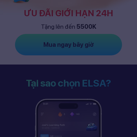
ƯU ĐÃI GIỚI HẠN 24H
Tặng lên đến
5500K
Mua ngay bây giờ
Tại sao chọn ELSA?