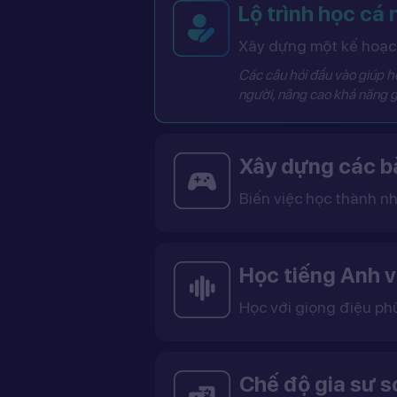
Lộ trình học cá
Xây dựng một kế hoạch
Các câu hỏi đầu vào giúp hệ
người, nâng cao khả năng g
Xây dựng các bà
Biến việc học thành nh
Các bài học được thiết kế dưới dạng trò chơi tương tác có điểm số, cấp độ và bảng thành tích, giúp việc học trở nên thú vị và không còn
Học tiếng Anh v
Học với giọng điệu ph
Bạn có thể lựa chọn giọng tiếng Anh Mỹ (US) hoặc tiếng Anh Anh (UK), cùng với giọng nam ho
Việc học với giọng phù hợp giúp bạn làm quen với cách phát âm chuẩn, n
Chế độ gia sư 