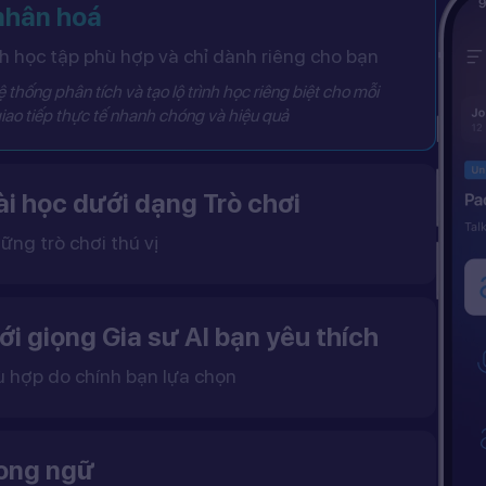
 nhân hoá
 học tập phù hợp và chỉ dành riêng cho bạn
 thống phân tích và tạo lộ trình học riêng biệt cho mỗi
iao tiếp thực tế nhanh chóng và hiệu quả
i học dưới dạng Trò chơi
ững trò chơi thú vị
 khô khan, từ đó tạo ra một môi trường học tập đầy động lực và hứng thú.
ới giọng Gia sư AI bạn yêu thích
ù hợp do chính bạn lựa chọn
ặc nữ theo sở thích.
gữ điệu tự nhiên và cải thiện khả năng nghe – nói hiệu quả hơn.
song ngữ