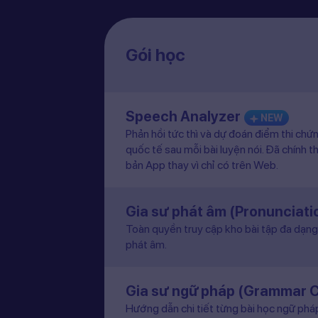
Gói học
Speech Analyzer
NEW
Phản hồi tức thì và dự đoán điểm thi chứ
quốc tế sau mỗi bài luyện nói. Đã chính t
bản App thay vì chỉ có trên Web.
Gia sư phát âm (Pronunciat
Toàn quyền truy cập kho bài tập đa dạng 
phát âm.
Gia sư ngữ pháp (Grammar 
Hướng dẫn chi tiết từng bài học ngữ pháp