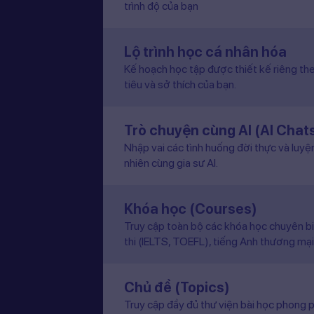
trình độ của bạn
Lộ trình học cá nhân hóa
Kế hoạch học tập được thiết kế riêng the
tiêu và sở thích của bạn.
Trò chuyện cùng AI (AI Chat
Nhập vai các tình huống đời thực và luyệ
nhiên cùng gia sư AI.
Khóa học (Courses)
Truy cập toàn bộ các khóa học chuyên b
thi (IELTS, TOEFL), tiếng Anh thương mại
Chủ đề (Topics)
Truy cập đầy đủ thư viện bài học phong p