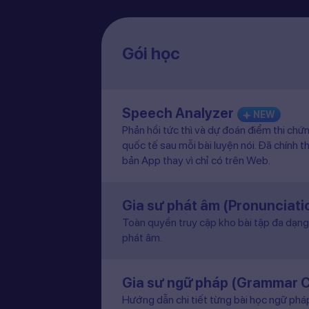
Gói học
Speech Analyzer
NEW
Phản hồi tức thì và dự đoán điểm thi chứ
quốc tế sau mỗi bài luyện nói. Đã chính t
bản App thay vì chỉ có trên Web.
Gia sư phát âm (Pronunciat
Toàn quyền truy cập kho bài tập đa dạng 
phát âm.
Gia sư ngữ pháp (Grammar 
Hướng dẫn chi tiết từng bài học ngữ pháp