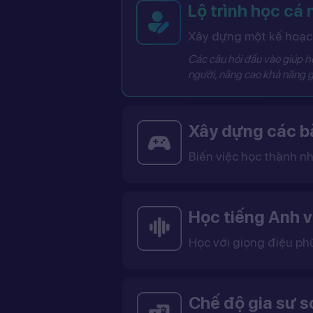
Lộ trình học cá
Xây dựng một kế hoạch
Các câu hỏi đầu vào giúp hệ
người, nâng cao khả năng g
Xây dựng các bà
Biến việc học thành nh
Các bài học được thiết kế dưới dạng trò chơi tương tác có điểm số, cấp độ và bảng thành tích, giúp việc học trở nên thú vị và không còn
Học tiếng Anh v
Học với giọng điệu ph
Bạn có thể lựa chọn giọng tiếng Anh Mỹ (US) hoặc tiếng Anh Anh (UK), cùng với giọng nam ho
Việc học với giọng phù hợp giúp bạn làm quen với cách phát âm chuẩn, n
Chế độ gia sư 