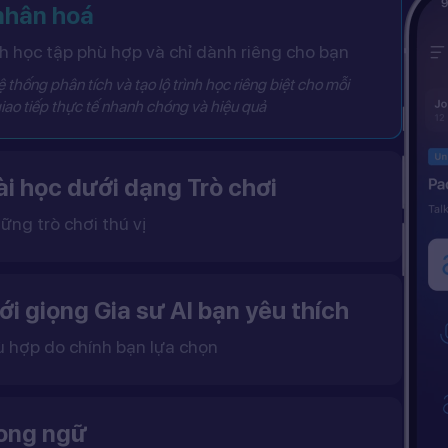
 nhân hoá
 học tập phù hợp và chỉ dành riêng cho bạn
 thống phân tích và tạo lộ trình học riêng biệt cho mỗi
iao tiếp thực tế nhanh chóng và hiệu quả
i học dưới dạng Trò chơi
ững trò chơi thú vị
 khô khan, từ đó tạo ra một môi trường học tập đầy động lực và hứng thú.
ới giọng Gia sư AI bạn yêu thích
ù hợp do chính bạn lựa chọn
ặc nữ theo sở thích.
gữ điệu tự nhiên và cải thiện khả năng nghe – nói hiệu quả hơn.
song ngữ