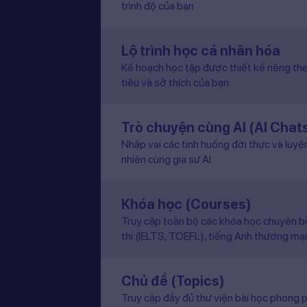
trình độ của bạn
Lộ trình học cá nhân hóa
Kế hoạch học tập được thiết kế riêng the
tiêu và sở thích của bạn.
Trò chuyện cùng AI (AI Chat
Nhập vai các tình huống đời thực và luyệ
nhiên cùng gia sư AI.
Khóa học (Courses)
Truy cập toàn bộ các khóa học chuyên b
thi (IELTS, TOEFL), tiếng Anh thương mại
Chủ đề (Topics)
Truy cập đầy đủ thư viện bài học phong p