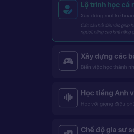
Lộ trình học cá
Xây dựng một kế hoạch
Các câu hỏi đầu vào giúp hệ
người, nâng cao khả năng g
Xây dựng các bà
Biến việc học thành nh
Các bài học được thiết kế dưới dạng trò chơi tương tác có điểm số, cấp độ và bảng thành tích, giúp việc học trở nên thú vị và không còn
Học tiếng Anh v
Học với giọng điệu ph
Bạn có thể lựa chọn giọng tiếng Anh Mỹ (US) hoặc tiếng Anh Anh (UK), cùng với giọng nam ho
Việc học với giọng phù hợp giúp bạn làm quen với cách phát âm chuẩn, n
Chế độ gia sư 