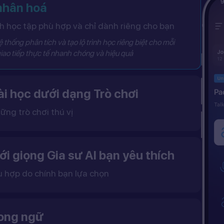
 nhân hoá
 học tập phù hợp và chỉ dành riêng cho bạn
 thống phân tích và tạo lộ trình học riêng biệt cho mỗi
iao tiếp thực tế nhanh chóng và hiệu quả
i học dưới dạng Trò chơi
ững trò chơi thú vị
 khô khan, từ đó tạo ra một môi trường học tập đầy động lực và hứng thú.
ới giọng Gia sư AI bạn yêu thích
ù hợp do chính bạn lựa chọn
ặc nữ theo sở thích.
gữ điệu tự nhiên và cải thiện khả năng nghe – nói hiệu quả hơn.
song ngữ