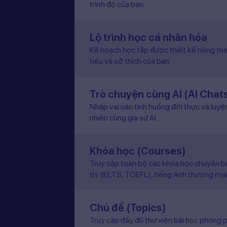
trình độ của bạn
Lộ trình học cá nhân hóa
Kế hoạch học tập được thiết kế riêng the
tiêu và sở thích của bạn.
Trò chuyện cùng AI (AI Chat
Nhập vai các tình huống đời thực và luyệ
nhiên cùng gia sư AI.
Khóa học (Courses)
Truy cập toàn bộ các khóa học chuyên b
thi (IELTS, TOEFL), tiếng Anh thương mại
Chủ đề (Topics)
Truy cập đầy đủ thư viện bài học phong p