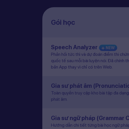
Gói học
Speech Analyzer
NEW
Phản hồi tức thì và dự đoán điểm thi chứ
quốc tế sau mỗi bài luyện nói. Đã chính t
bản App thay vì chỉ có trên Web.
Gia sư phát âm (Pronunciat
Toàn quyền truy cập kho bài tập đa dạng 
phát âm.
Gia sư ngữ pháp (Grammar 
Hướng dẫn chi tiết từng bài học ngữ pháp