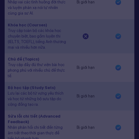
Nhập vai các tình huống đời thực
Bị giới hạn
và luyện phản xạ nói tự nhiên
cùng gia sư AI.
Khóa học (Courses)
Truy cập toàn bộ các khóa học
chuyên biệt, bao gồm luyện thi
(IELTS, TOEFL), tiếng Anh thương
mại và nhiều hơn nữa.
Chủ đề (Topics)
Truy cập đầy đủ thư viện bài học
Bị giới hạn
phong phú với nhiều chủ đề thực
tế.
Bộ học tập (Study Sets)
Lưu lại các bộ từ vựng yêu thích
Bị giới hạn
và học từ những bộ sưu tập do
cộng đồng tạo ra.
Sửa lỗi chi tiết (Advanced
Feedback)
Nhận phản hồi chi tiết đến từng
Bị giới hạn
âm tiết theo thời gian thực để
tiến bộ nhanh hơn.