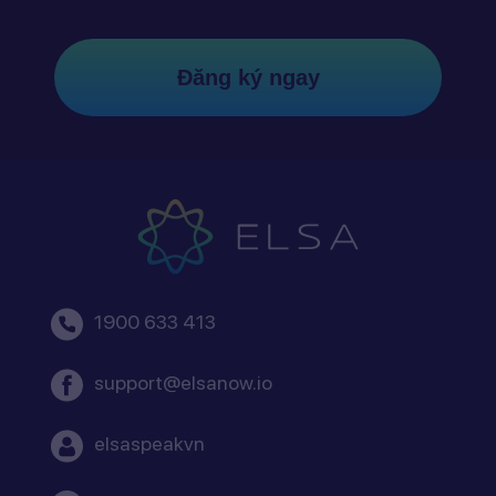
Đăng ký ngay
1900 633 413
support@elsanow.io
elsaspeakvn