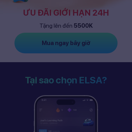
ƯU ĐÃI GIỚI HẠN 24H
Tặng lên đến
5500K
Mua ngay bây giờ
Tại sao chọn ELSA?