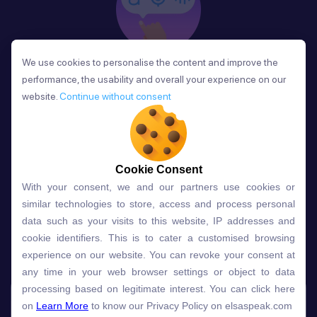
We use cookies to personalise the content and improve the
We use cookies to personalise the content and improve the
Phản Hồi
performance, the usability and overall your experience on our
performance, the usability and overall your experience on our
Sau mỗi bài học, người học nhận phản hồi về phát
website.
website.
Continue without consent
Continue without consent
âm và ngữ pháp ngay lập tức, giúp cải thiện kỹ năng
và tiến bộ nhanh chóng.
Cookie Consent
Cookie Consent
With your consent, we and our partners use cookies or
With your consent, we and our partners use cookies or
Lựa chọn gói học ELSA dành
similar technologies to store, access and process personal
similar technologies to store, access and process personal
data such as your visits to this website, IP addresses and
data such as your visits to this website, IP addresses and
cho bạn
cookie identifiers. This is to cater a customised browsing
cookie identifiers. This is to cater a customised browsing
experience on our website. You can revoke your consent at
experience on our website. You can revoke your consent at
any time in your web browser settings or object to data
any time in your web browser settings or object to data
Gói học
Free
Premium
processing based on legitimate interest. You can click here
processing based on legitimate interest. You can click here
on
on
Learn More
Learn More
to know our Privacy Policy on elsaspeak.com
to know our Privacy Policy on elsaspeak.com
Speech Analyzer
NEW