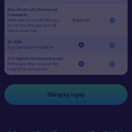
Sửa lỗi chi tiết (Advanced
Feedback)
Nhận phản hồi chi tiết đến từng
Bị giới hạn
âm tiết theo thời gian thực để
tiến bộ nhanh hơn.
Từ điển
Truy cập từ ngữ với phát âm
Trải nghiệm không quảng cáo
Không gián đoạn, giúp bạn tập
trung tối đa vào việc học.
Đăng ký ngay