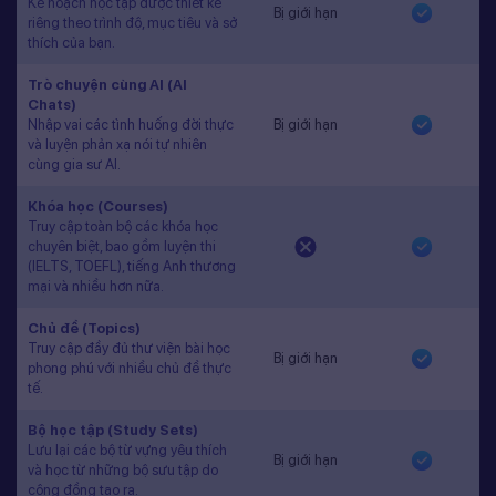
Kế hoạch học tập được thiết kế
Bị giới hạn
riêng theo trình độ, mục tiêu và sở
thích của bạn.
Trò chuyện cùng AI (AI
Chats)
Nhập vai các tình huống đời thực
Bị giới hạn
và luyện phản xạ nói tự nhiên
cùng gia sư AI.
Khóa học (Courses)
Truy cập toàn bộ các khóa học
chuyên biệt, bao gồm luyện thi
(IELTS, TOEFL), tiếng Anh thương
mại và nhiều hơn nữa.
Chủ đề (Topics)
Truy cập đầy đủ thư viện bài học
Bị giới hạn
phong phú với nhiều chủ đề thực
tế.
Bộ học tập (Study Sets)
Lưu lại các bộ từ vựng yêu thích
Bị giới hạn
và học từ những bộ sưu tập do
cộng đồng tạo ra.