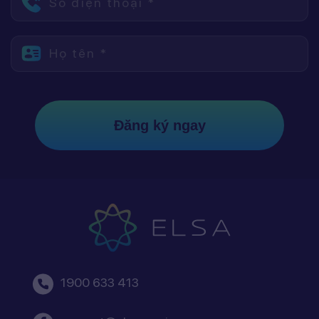
Số điện thoại *
Họ tên *
Đăng ký ngay
1900 633 413