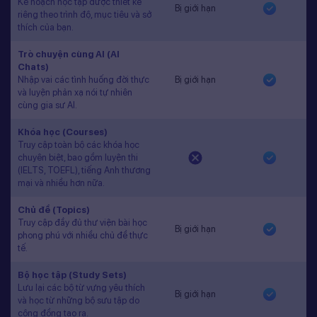
Kế hoạch học tập được thiết kế
Bị giới hạn
riêng theo trình độ, mục tiêu và sở
thích của bạn.
Trò chuyện cùng AI (AI
Chats)
Nhập vai các tình huống đời thực
Bị giới hạn
và luyện phản xạ nói tự nhiên
cùng gia sư AI.
Khóa học (Courses)
Truy cập toàn bộ các khóa học
chuyên biệt, bao gồm luyện thi
(IELTS, TOEFL), tiếng Anh thương
mại và nhiều hơn nữa.
Chủ đề (Topics)
Truy cập đầy đủ thư viện bài học
Bị giới hạn
phong phú với nhiều chủ đề thực
tế.
Bộ học tập (Study Sets)
Lưu lại các bộ từ vựng yêu thích
Bị giới hạn
và học từ những bộ sưu tập do
cộng đồng tạo ra.