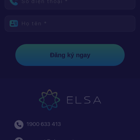
Số điện thoại *
Họ tên *
Đăng ký ngay
1900 633 413