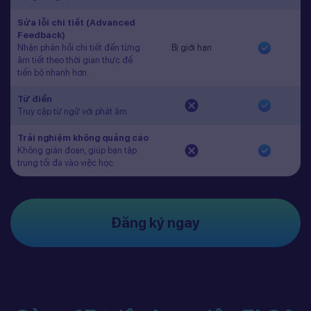
Sửa lỗi chi tiết (Advanced
Feedback)
Nhận phản hồi chi tiết đến từng
Bị giới hạn
âm tiết theo thời gian thực để
tiến bộ nhanh hơn.
Từ điển
Truy cập từ ngữ với phát âm
Trải nghiệm không quảng cáo
Không gián đoạn, giúp bạn tập
trung tối đa vào việc học.
Đăng ký ngay