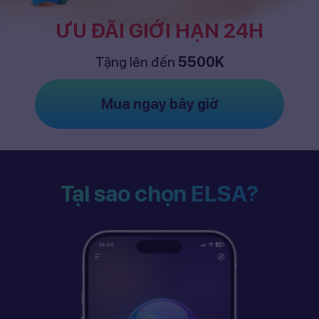
ƯU ĐÃI GIỚI HẠN 24H
Tặng lên đến
5500K
Mua ngay bây giờ
Tại sao chọn ELSA?