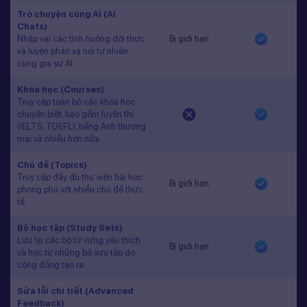
Trò chuyện cùng AI (AI
Chats)
Nhập vai các tình huống đời thực
Bị giới hạn
và luyện phản xạ nói tự nhiên
cùng gia sư AI.
Khóa học (Courses)
Truy cập toàn bộ các khóa học
chuyên biệt, bao gồm luyện thi
(IELTS, TOEFL), tiếng Anh thương
mại và nhiều hơn nữa.
Chủ đề (Topics)
Truy cập đầy đủ thư viện bài học
Bị giới hạn
phong phú với nhiều chủ đề thực
tế.
Bộ học tập (Study Sets)
Lưu lại các bộ từ vựng yêu thích
Bị giới hạn
và học từ những bộ sưu tập do
cộng đồng tạo ra.
Sửa lỗi chi tiết (Advanced
Feedback)