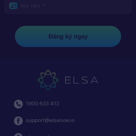
Họ tên *
Đăng ký ngay
1900 633 413
support@elsanow.io