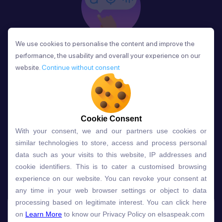
We use cookies to personalise the content and improve the
We use cookies to personalise the content and improve the
Phản Hồi
performance, the usability and overall your experience on our
performance, the usability and overall your experience on our
Sau mỗi bài học, người học nhận phản hồi về phát
website.
website.
Continue without consent
Continue without consent
âm và ngữ pháp ngay lập tức, giúp cải thiện kỹ năng
và tiến bộ nhanh chóng.
Cookie Consent
Cookie Consent
With your consent, we and our partners use cookies or
With your consent, we and our partners use cookies or
Lựa chọn gói học ELSA dành
similar technologies to store, access and process personal
similar technologies to store, access and process personal
data such as your visits to this website, IP addresses and
data such as your visits to this website, IP addresses and
cho bạn
cookie identifiers. This is to cater a customised browsing
cookie identifiers. This is to cater a customised browsing
experience on our website. You can revoke your consent at
experience on our website. You can revoke your consent at
any time in your web browser settings or object to data
any time in your web browser settings or object to data
Gói học
Free
Premium
processing based on legitimate interest. You can click here
processing based on legitimate interest. You can click here
on
on
Learn More
Learn More
to know our Privacy Policy on elsaspeak.com
to know our Privacy Policy on elsaspeak.com
Speech Analyzer
NEW