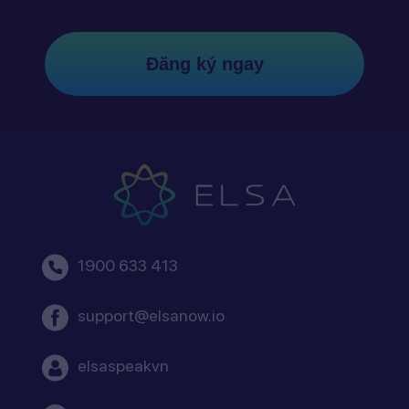
Đăng ký ngay
1900 633 413
support@elsanow.io
elsaspeakvn