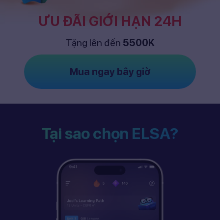
ƯU ĐÃI GIỚI HẠN 24H
Tặng lên đến
5500K
Mua ngay bây giờ
Tại sao chọn ELSA?