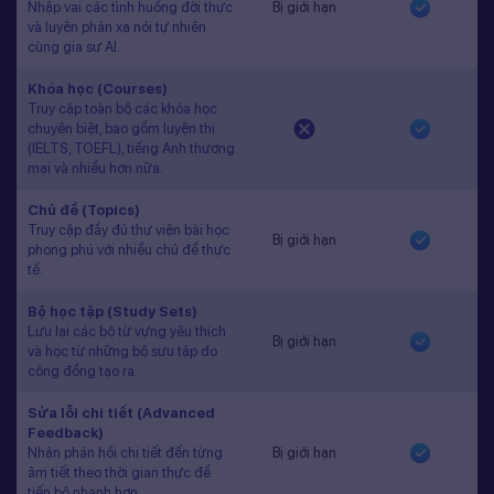
Nhập vai các tình huống đời thực
Bị giới hạn
và luyện phản xạ nói tự nhiên
cùng gia sư AI.
Khóa học (Courses)
Truy cập toàn bộ các khóa học
chuyên biệt, bao gồm luyện thi
(IELTS, TOEFL), tiếng Anh thương
mại và nhiều hơn nữa.
Chủ đề (Topics)
Truy cập đầy đủ thư viện bài học
Bị giới hạn
phong phú với nhiều chủ đề thực
tế.
Bộ học tập (Study Sets)
Lưu lại các bộ từ vựng yêu thích
Bị giới hạn
và học từ những bộ sưu tập do
cộng đồng tạo ra.
Sửa lỗi chi tiết (Advanced
Feedback)
Nhận phản hồi chi tiết đến từng
Bị giới hạn
âm tiết theo thời gian thực để
tiến bộ nhanh hơn.