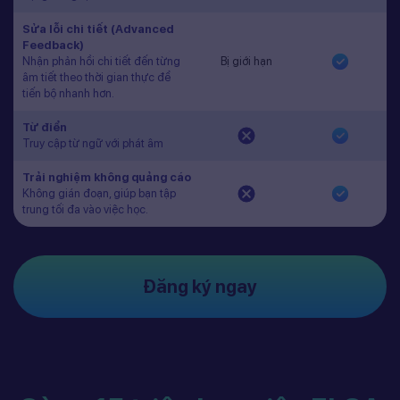
Sửa lỗi chi tiết (Advanced
Feedback)
Nhận phản hồi chi tiết đến từng
Bị giới hạn
âm tiết theo thời gian thực để
tiến bộ nhanh hơn.
Từ điển
Truy cập từ ngữ với phát âm
Trải nghiệm không quảng cáo
Không gián đoạn, giúp bạn tập
trung tối đa vào việc học.
Đăng ký ngay