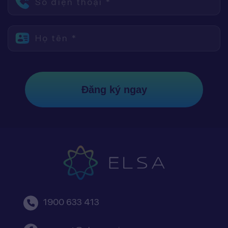
Số điện thoại *
Họ tên *
Đăng ký ngay
1900 633 413