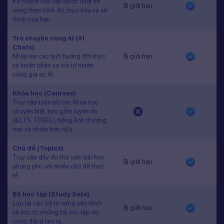
Kế hoạch học tập được thiết kế
Bị giới hạn
riêng theo trình độ, mục tiêu và sở
thích của bạn.
Trò chuyện cùng AI (AI
Chats)
Nhập vai các tình huống đời thực
Bị giới hạn
và luyện phản xạ nói tự nhiên
cùng gia sư AI.
Khóa học (Courses)
Truy cập toàn bộ các khóa học
chuyên biệt, bao gồm luyện thi
(IELTS, TOEFL), tiếng Anh thương
mại và nhiều hơn nữa.
Chủ đề (Topics)
Truy cập đầy đủ thư viện bài học
Bị giới hạn
phong phú với nhiều chủ đề thực
tế.
Bộ học tập (Study Sets)
Lưu lại các bộ từ vựng yêu thích
Bị giới hạn
và học từ những bộ sưu tập do
cộng đồng tạo ra.