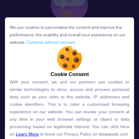
We use cookies to personalise the content and improve the
We use cookies to personalise the content and improve the
Phản Hồi
performance, the usability and overall your experience on our
performance, the usability and overall your experience on our
Sau mỗi bài học, người học nhận phản hồi về phát
website.
website.
Continue without consent
Continue without consent
âm và ngữ pháp ngay lập tức, giúp cải thiện kỹ năng
và tiến bộ nhanh chóng.
Cookie Consent
Cookie Consent
With your consent, we and our partners use cookies or
With your consent, we and our partners use cookies or
Lựa chọn gói học ELSA dành
similar technologies to store, access and process personal
similar technologies to store, access and process personal
data such as your visits to this website, IP addresses and
data such as your visits to this website, IP addresses and
cho bạn
cookie identifiers. This is to cater a customised browsing
cookie identifiers. This is to cater a customised browsing
experience on our website. You can revoke your consent at
experience on our website. You can revoke your consent at
any time in your web browser settings or object to data
any time in your web browser settings or object to data
Gói học
Free
Premium
processing based on legitimate interest. You can click here
processing based on legitimate interest. You can click here
on
on
Learn More
Learn More
to know our Privacy Policy on elsaspeak.com
to know our Privacy Policy on elsaspeak.com
Speech Analyzer
NEW