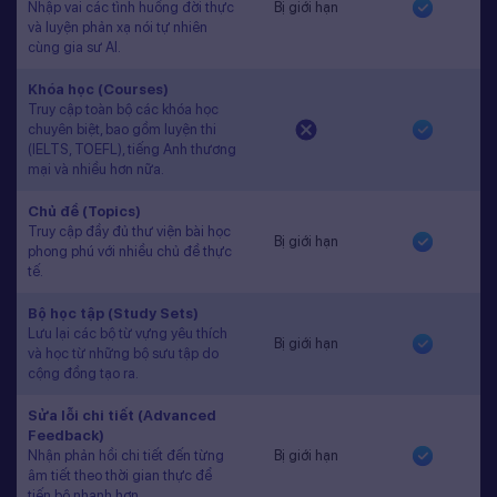
Nhập vai các tình huống đời thực
Bị giới hạn
và luyện phản xạ nói tự nhiên
cùng gia sư AI.
Khóa học (Courses)
Truy cập toàn bộ các khóa học
chuyên biệt, bao gồm luyện thi
(IELTS, TOEFL), tiếng Anh thương
mại và nhiều hơn nữa.
Chủ đề (Topics)
Truy cập đầy đủ thư viện bài học
Bị giới hạn
phong phú với nhiều chủ đề thực
tế.
Bộ học tập (Study Sets)
Lưu lại các bộ từ vựng yêu thích
Bị giới hạn
và học từ những bộ sưu tập do
cộng đồng tạo ra.
Sửa lỗi chi tiết (Advanced
Feedback)
Nhận phản hồi chi tiết đến từng
Bị giới hạn
âm tiết theo thời gian thực để
tiến bộ nhanh hơn.