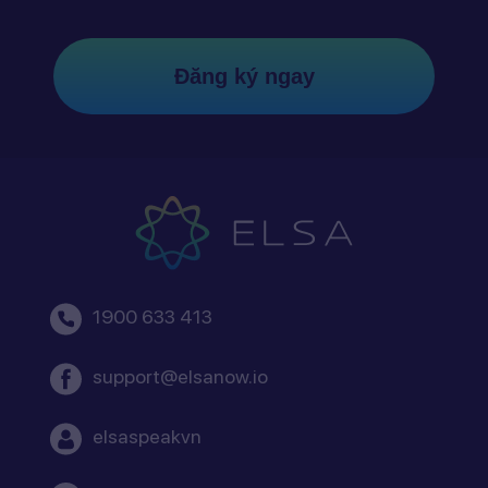
Đăng ký ngay
1900 633 413
support@elsanow.io
elsaspeakvn