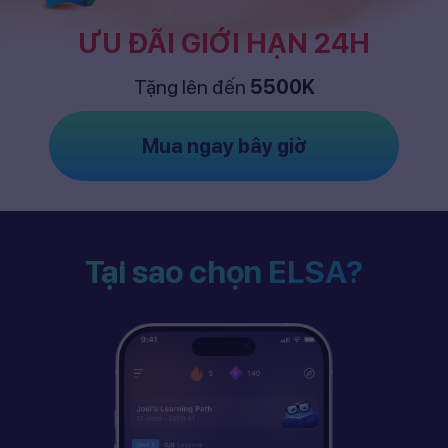
ƯU ĐÃI GIỚI HẠN 24H
Tặng lên đến
5500K
Mua ngay bây giờ
Tại sao chọn ELSA?