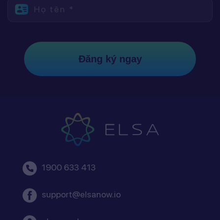
Họ tên *
Đăng ký ngay
1900 633 413
support@elsanow.io