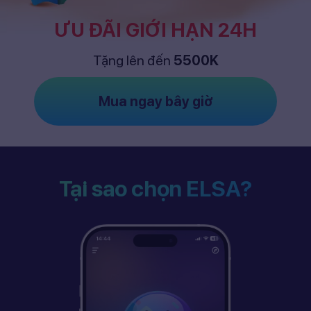
ƯU ĐÃI GIỚI HẠN 24H
Tặng lên đến
5500K
Mua ngay bây giờ
Tại sao chọn ELSA?