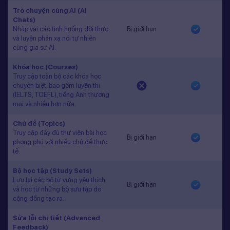
Trò chuyện cùng AI (AI
Chats)
Nhập vai các tình huống đời thực
Bị giới hạn
và luyện phản xạ nói tự nhiên
cùng gia sư AI.
Khóa học (Courses)
Truy cập toàn bộ các khóa học
chuyên biệt, bao gồm luyện thi
(IELTS, TOEFL), tiếng Anh thương
mại và nhiều hơn nữa.
Chủ đề (Topics)
Truy cập đầy đủ thư viện bài học
Bị giới hạn
phong phú với nhiều chủ đề thực
tế.
Bộ học tập (Study Sets)
Lưu lại các bộ từ vựng yêu thích
Bị giới hạn
và học từ những bộ sưu tập do
cộng đồng tạo ra.
Sửa lỗi chi tiết (Advanced
Feedback)