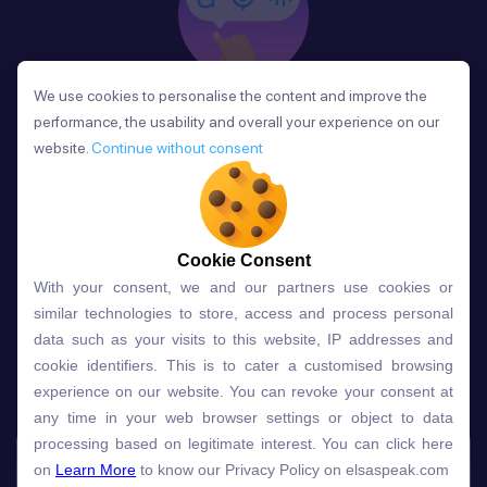
We use cookies to personalise the content and improve the
We use cookies to personalise the content and improve the
Phản Hồi
performance, the usability and overall your experience on our
performance, the usability and overall your experience on our
Sau mỗi bài học, người học nhận phản hồi về phát
website.
website.
Continue without consent
Continue without consent
âm và ngữ pháp ngay lập tức, giúp cải thiện kỹ năng
và tiến bộ nhanh chóng.
Cookie Consent
Cookie Consent
With your consent, we and our partners use cookies or
With your consent, we and our partners use cookies or
Lựa chọn gói học ELSA dành
similar technologies to store, access and process personal
similar technologies to store, access and process personal
data such as your visits to this website, IP addresses and
data such as your visits to this website, IP addresses and
cho bạn
cookie identifiers. This is to cater a customised browsing
cookie identifiers. This is to cater a customised browsing
experience on our website. You can revoke your consent at
experience on our website. You can revoke your consent at
any time in your web browser settings or object to data
any time in your web browser settings or object to data
Gói học
Free
Premium
processing based on legitimate interest. You can click here
processing based on legitimate interest. You can click here
on
on
Learn More
Learn More
to know our Privacy Policy on elsaspeak.com
to know our Privacy Policy on elsaspeak.com
Speech Analyzer
NEW