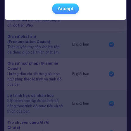
Phản hồi tức thì và dự đoán điểm
Accept
Accept
thi chứng chỉ tiếng Anh quốc tế
Bị giới hạn
sau mỗi bài luyện nói. Đã chính
thức có mặt trên bản App thay vì
chỉ có trên Web.
Gia sư phát âm
(Pronunciation Coach)
Bị giới hạn
Toàn quyền truy cập kho bài tập
đa dạng giúp cải thiện phát âm.
Gia sư ngữ pháp (Grammar
Coach)
Hướng dẫn chi tiết từng bài học
Bị giới hạn
ngữ pháp theo lộ trình và trình độ
của bạn
Lộ trình học cá nhân hóa
Kế hoạch học tập được thiết kế
Bị giới hạn
riêng theo trình độ, mục tiêu và sở
thích của bạn.
Trò chuyện cùng AI (AI
Chats)