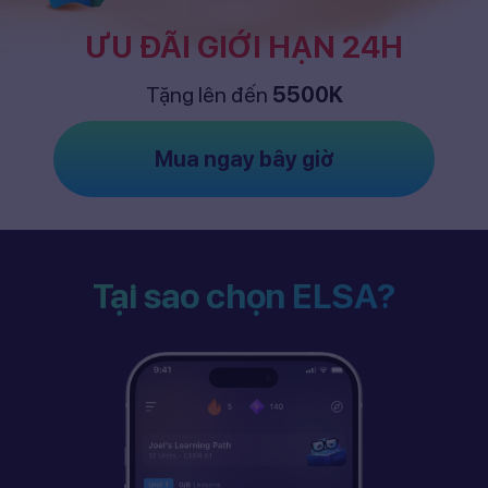
ƯU ĐÃI GIỚI HẠN 24H
Tặng lên đến
5500K
Mua ngay bây giờ
Tại sao chọn ELSA?