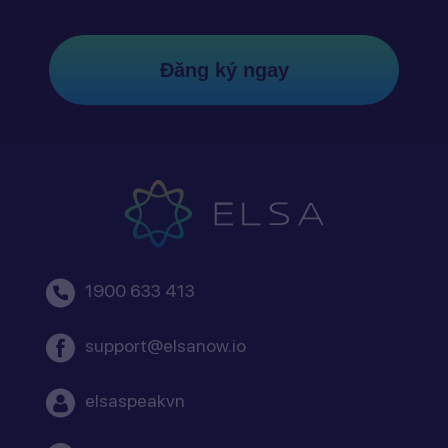
Đăng ký ngay
1900 633 413
support@elsanow.io
elsaspeakvn