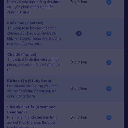
Nhập vai các tình huống đời thực
Bị giới hạn
và luyện phản xạ nói tự nhiên
cùng gia sư AI.
Khóa học (Courses)
Truy cập toàn bộ các khóa học
chuyên biệt, bao gồm luyện thi
(IELTS, TOEFL), tiếng Anh thương
mại và nhiều hơn nữa.
Chủ đề (Topics)
Truy cập đầy đủ thư viện bài học
Bị giới hạn
phong phú với nhiều chủ đề thực
tế.
Bộ học tập (Study Sets)
Lưu lại các bộ từ vựng yêu thích
Bị giới hạn
và học từ những bộ sưu tập do
cộng đồng tạo ra.
Sửa lỗi chi tiết (Advanced
Feedback)
Nhận phản hồi chi tiết đến từng
Bị giới hạn
âm tiết theo thời gian thực để
tiến bộ nhanh hơn.