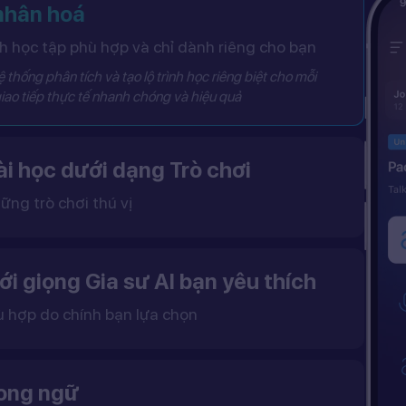
 nhân hoá
 học tập phù hợp và chỉ dành riêng cho bạn
 thống phân tích và tạo lộ trình học riêng biệt cho mỗi
iao tiếp thực tế nhanh chóng và hiệu quả
i học dưới dạng Trò chơi
ững trò chơi thú vị
 khô khan, từ đó tạo ra một môi trường học tập đầy động lực và hứng thú.
ới giọng Gia sư AI bạn yêu thích
ù hợp do chính bạn lựa chọn
ặc nữ theo sở thích.
gữ điệu tự nhiên và cải thiện khả năng nghe – nói hiệu quả hơn.
song ngữ