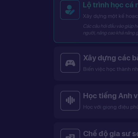
Lộ trình học cá
Xây dựng một kế hoạch
Các câu hỏi đầu vào giúp hệ
người, nâng cao khả năng g
Xây dựng các bà
Biến việc học thành nh
Các bài học được thiết kế dưới dạng trò chơi tương tác có điểm số, cấp độ và bảng thành tích, giúp việc học trở nên thú vị và không còn
Học tiếng Anh v
Học với giọng điệu ph
Bạn có thể lựa chọn giọng tiếng Anh Mỹ (US) hoặc tiếng Anh Anh (UK), cùng với giọng nam ho
Việc học với giọng phù hợp giúp bạn làm quen với cách phát âm chuẩn, n
Chế độ gia sư 