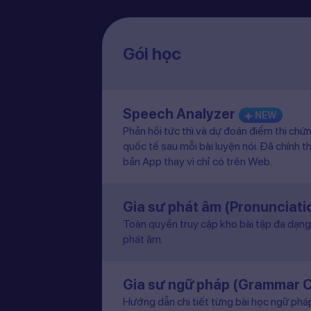
Gói học
Speech Analyzer
NEW
Phản hồi tức thì và dự đoán điểm thi chứ
quốc tế sau mỗi bài luyện nói. Đã chính t
bản App thay vì chỉ có trên Web.
Gia sư phát âm (Pronunciat
Toàn quyền truy cập kho bài tập đa dạng 
phát âm.
Gia sư ngữ pháp (Grammar 
Hướng dẫn chi tiết từng bài học ngữ pháp