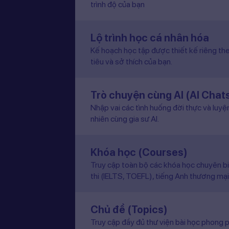
trình độ của bạn
Lộ trình học cá nhân hóa
Kế hoạch học tập được thiết kế riêng the
tiêu và sở thích của bạn.
Trò chuyện cùng AI (AI Chat
Nhập vai các tình huống đời thực và luyệ
nhiên cùng gia sư AI.
Khóa học (Courses)
Truy cập toàn bộ các khóa học chuyên b
thi (IELTS, TOEFL), tiếng Anh thương mại
Chủ đề (Topics)
Truy cập đầy đủ thư viện bài học phong p