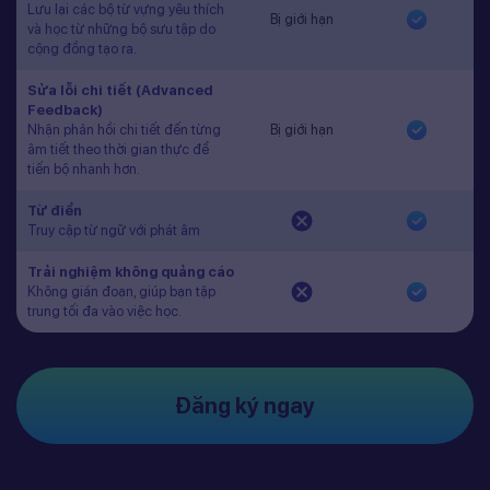
Lưu lại các bộ từ vựng yêu thích
Bị giới hạn
và học từ những bộ sưu tập do
cộng đồng tạo ra.
Sửa lỗi chi tiết (Advanced
Feedback)
Nhận phản hồi chi tiết đến từng
Bị giới hạn
âm tiết theo thời gian thực để
tiến bộ nhanh hơn.
Từ điển
Truy cập từ ngữ với phát âm
Trải nghiệm không quảng cáo
Không gián đoạn, giúp bạn tập
trung tối đa vào việc học.
Đăng ký ngay