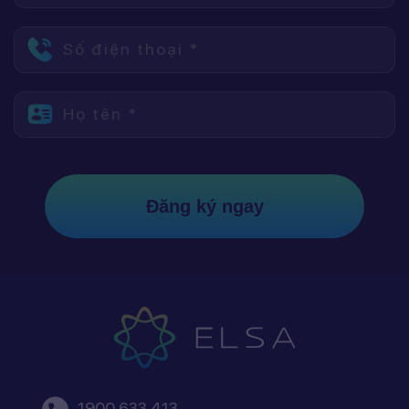
Số điện thoại *
Họ tên *
Đăng ký ngay
1900 633 413