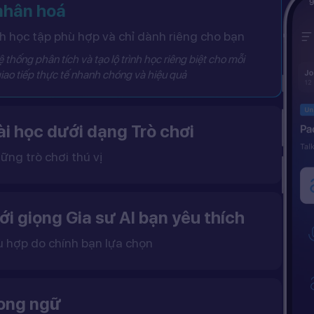
 nhân hoá
 học tập phù hợp và chỉ dành riêng cho bạn
 thống phân tích và tạo lộ trình học riêng biệt cho mỗi
iao tiếp thực tế nhanh chóng và hiệu quả
i học dưới dạng Trò chơi
ững trò chơi thú vị
 khô khan, từ đó tạo ra một môi trường học tập đầy động lực và hứng thú.
ới giọng Gia sư AI bạn yêu thích
ù hợp do chính bạn lựa chọn
ặc nữ theo sở thích.
gữ điệu tự nhiên và cải thiện khả năng nghe – nói hiệu quả hơn.
song ngữ