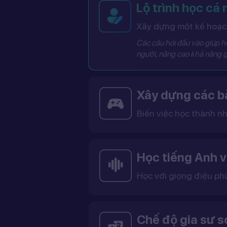
Lộ trình học cá
Xây dựng một kế hoạch
Các câu hỏi đầu vào giúp hệ
người, nâng cao khả năng g
Xây dựng các bà
Biến việc học thành nh
Các bài học được thiết kế dưới dạng trò chơi tương tác có điểm số, cấp độ và bảng thành tích, giúp việc học trở nên thú vị và không còn
Học tiếng Anh v
Học với giọng điệu ph
Bạn có thể lựa chọn giọng tiếng Anh Mỹ (US) hoặc tiếng Anh Anh (UK), cùng với giọng nam ho
Việc học với giọng phù hợp giúp bạn làm quen với cách phát âm chuẩn, n
Chế độ gia sư 