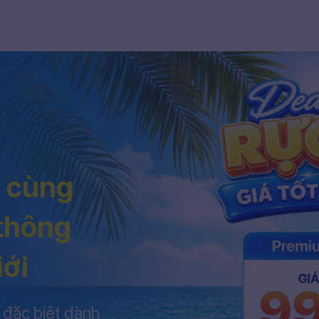
h cùng
 thông
iới
 đặc biệt dành