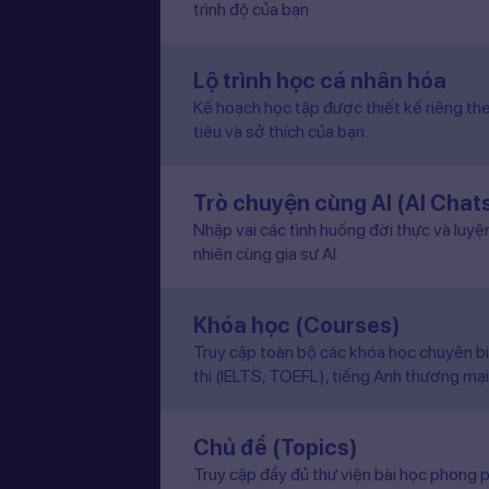
trình độ của bạn
Lộ trình học cá nhân hóa
Kế hoạch học tập được thiết kế riêng the
tiêu và sở thích của bạn.
Trò chuyện cùng AI (AI Chat
Nhập vai các tình huống đời thực và luyệ
nhiên cùng gia sư AI.
Khóa học (Courses)
Truy cập toàn bộ các khóa học chuyên b
thi (IELTS, TOEFL), tiếng Anh thương mại
Chủ đề (Topics)
Truy cập đầy đủ thư viện bài học phong p