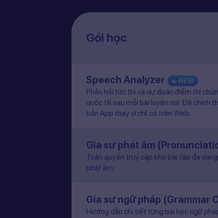
Gói học
Speech Analyzer
NEW
Phản hồi tức thì và dự đoán điểm thi chứ
quốc tế sau mỗi bài luyện nói. Đã chính t
bản App thay vì chỉ có trên Web.
Gia sư phát âm (Pronunciat
Toàn quyền truy cập kho bài tập đa dạng 
phát âm.
Gia sư ngữ pháp (Grammar 
Hướng dẫn chi tiết từng bài học ngữ pháp