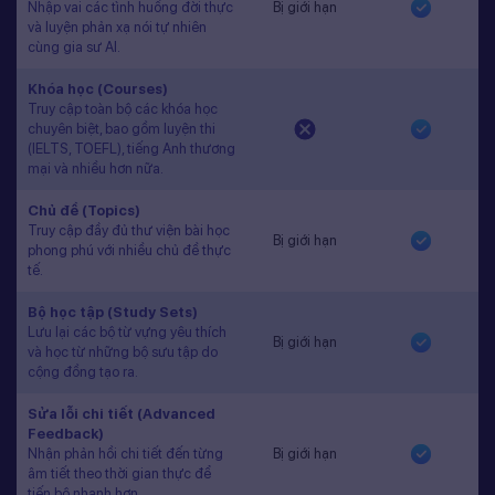
Nhập vai các tình huống đời thực
Bị giới hạn
và luyện phản xạ nói tự nhiên
cùng gia sư AI.
Khóa học (Courses)
Truy cập toàn bộ các khóa học
chuyên biệt, bao gồm luyện thi
(IELTS, TOEFL), tiếng Anh thương
mại và nhiều hơn nữa.
Chủ đề (Topics)
Truy cập đầy đủ thư viện bài học
Bị giới hạn
phong phú với nhiều chủ đề thực
tế.
Bộ học tập (Study Sets)
Lưu lại các bộ từ vựng yêu thích
Bị giới hạn
và học từ những bộ sưu tập do
cộng đồng tạo ra.
Sửa lỗi chi tiết (Advanced
Feedback)
Nhận phản hồi chi tiết đến từng
Bị giới hạn
âm tiết theo thời gian thực để
tiến bộ nhanh hơn.