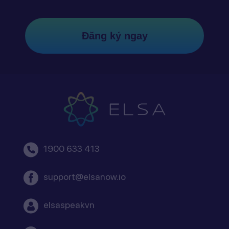
Đăng ký ngay
1900 633 413
support@elsanow.io
elsaspeakvn