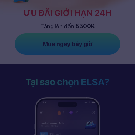
ƯU ĐÃI GIỚI HẠN 24H
Tặng lên đến
5500K
Mua ngay bây giờ
Tại sao chọn ELSA?