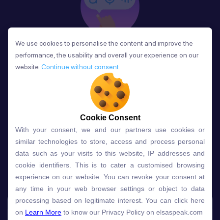
We use cookies to personalise the content and improve the
We use cookies to personalise the content and improve the
Phản Hồi
performance, the usability and overall your experience on our
performance, the usability and overall your experience on our
Sau mỗi bài học, người học nhận phản hồi về phát
website.
website.
Continue without consent
Continue without consent
âm và ngữ pháp ngay lập tức, giúp cải thiện kỹ năng
và tiến bộ nhanh chóng.
Cookie Consent
Cookie Consent
With your consent, we and our partners use cookies or
With your consent, we and our partners use cookies or
Lựa chọn gói học ELSA dành
similar technologies to store, access and process personal
similar technologies to store, access and process personal
data such as your visits to this website, IP addresses and
data such as your visits to this website, IP addresses and
cho bạn
cookie identifiers. This is to cater a customised browsing
cookie identifiers. This is to cater a customised browsing
experience on our website. You can revoke your consent at
experience on our website. You can revoke your consent at
any time in your web browser settings or object to data
any time in your web browser settings or object to data
Gói học
Free
Premium
processing based on legitimate interest. You can click here
processing based on legitimate interest. You can click here
on
on
Learn More
Learn More
to know our Privacy Policy on elsaspeak.com
to know our Privacy Policy on elsaspeak.com
Speech Analyzer
NEW